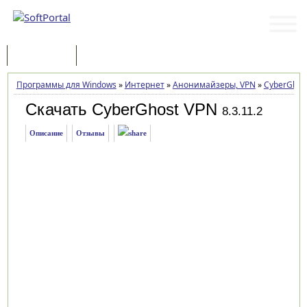
Программы
Статьи
Программы для Windows
»
Интернет
»
Анонимайзеры, VPN
»
CyberGhos
Скачать CyberGhost VPN
8.3.11.2
Описание
Отзывы