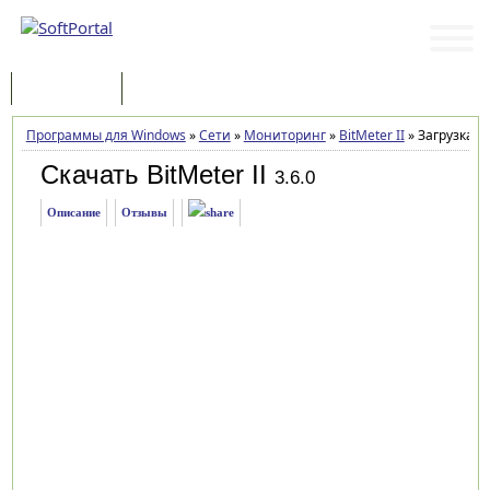
Программы
Статьи
Программы для Windows
»
Сети
»
Мониторинг
»
BitMeter II
»
Загрузка
Скачать BitMeter II
3.6.0
Описание
Отзывы