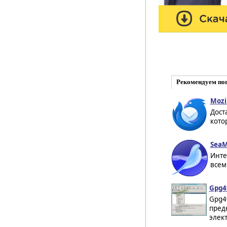
Рекомендуем по
Mozi
Дост
кото
SeaM
Инте
всем
Gpg4
Gpg4
пред
элект