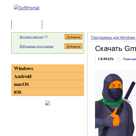
Программы
Статьи
Корзина закачек
(
0
)
Программы для Windows
Избранные программы
Скачать Gm
СКАЧАТЬ
Описани
Категории
Windows
Android
macOS
iOS