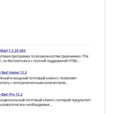
Mail 7.2.25.563
чтовая программа по возможностям сравнимая с The
!, но бесплатная и с полной поддержкой HTML...
 Bat! Home 12.2
обный и мощный почтовый клиент, позволяет
отать с неограниченным количеством...
 Bat! Pro 12.2
нкциональный почтовый клиент, который предлагает
льзователю все необходимые...