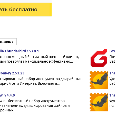
пулярное
lla Thunderbird 153.0.1
Fox
аточно мощный бесплатный почтовый клиент,
По
рый позволяет максимально эффективно...
Bat
onkey 2.53.23
The
грированный набор инструментов для работы во
Уд
ирной сети Интернет. Включает в...
раб
win 4.4.0
The
win - бесплатный набор инструментов,
Фу
назначенных для шифрования файлов и
по
ронных...