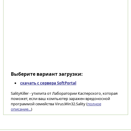
Выберите вариант загрузки:
скачать с сервера SoftPortal
SalityKiller - утилита от Лаборатории Касперского, которая
поможет, если ваш компьютер заражен вредоносной
программой семейства Virus.Win32.Sality (
полное
описание...
)
Категории