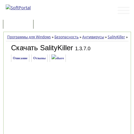
Программы
Статьи
Программы для Windows
»
Безопасность
»
Антивирусы
»
SalityKiller
»
Заг
Скачать SalityKiller
1.3.7.0
Описание
Отзывы