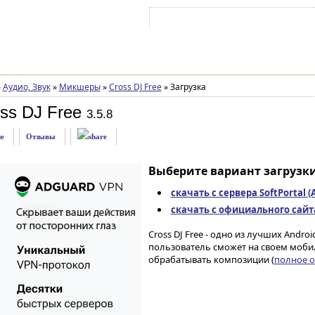
Войти на аккаунт
Зарегистрироваться
»
Аудио, Звук
»
Микшеры
»
Cross DJ Free
»
Загрузка
ss DJ Free
3.5.8
е
Отзывы
Выберите вариант загрузки
скачать с сервера SoftPortal 
скачать с официального сайта 
Cross DJ Free - одно из лучших Andr
пользователь сможет на своем мобил
обрабатывать композиции (
полное о