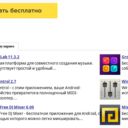
пулярное
Lab 11.3.2
Gro
ая платформа для совместного создания музыки.
Бес
утствует простой и удобный...
со
ntrol 2.7
Wir
ontrol – с этим приложением, ваше Android-
Wir
ойство превратится в полноценный MIDI-
исп
роллер....
Free DJ Mixer 6.00
Mix
 Free DJ Mixer - бесплатное приложение для Android, с
Бе
щью которого можно легко микшировать...
ми