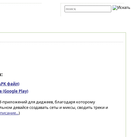
Карта сайта
RSS
Расширенный поиск
:
(APK файл)
(Google Play)
oid-приложений для диджеев, благодаря которому
ьном девайсе создавать сеты и миксы, сводить треки и
писание...
)