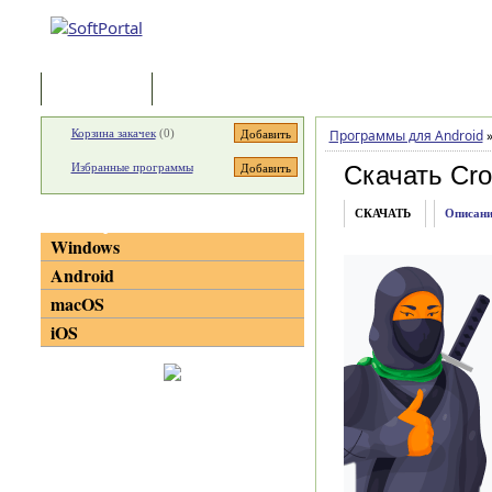
Программы
Статьи
Корзина закачек
(
0
)
Программы для Android
Избранные программы
Скачать Cro
СКАЧАТЬ
Описани
Категории
Windows
Android
macOS
iOS