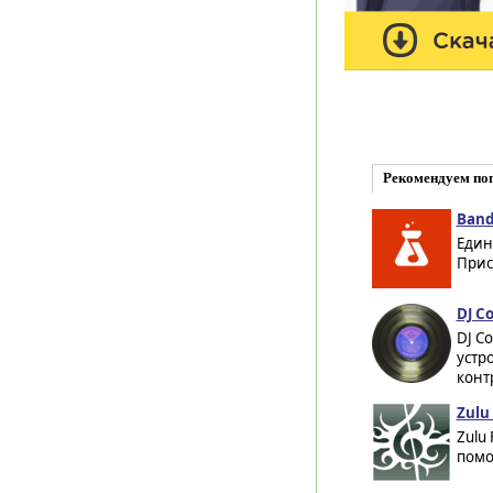
Рекомендуем по
Band
Един
Прис
DJ Co
DJ C
устр
конт
Zulu 
Zulu
помо