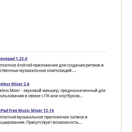
ovepad 1.22.0
платное Android-приложение для создания ритмов и
бственных музыкальных композиций....
eless Mixer 2.6
eless Mixer - звуковой микшер, предназначенный для
ользования в связке с ПК или ноутбуком...
Pad Free Music Mixer 12.14
сплатная музыкальное приложение записи и
кширования. Присутствует возможность...