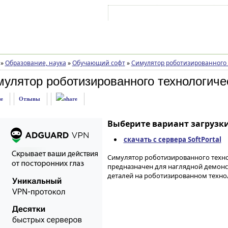
Войти на аккаунт
Зарегистрироваться
»
Образование, наука
»
Обучающий софт
»
Симулятор роботизированного 
улятор роботизированного технологиче
е
Отзывы
Выберите вариант загрузки
скачать с сервера SoftPortal
Симулятор роботизированного технол
предназначен для наглядной демон
деталей на роботизированном техно