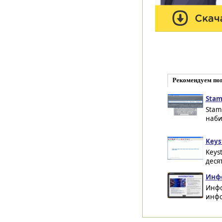
Рекомендуем по
Stam
Stam
наби
Keys
Keys
деся
Инфо
Инфо
инфо