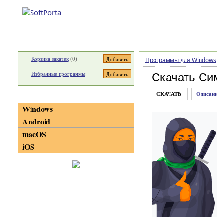
Программы
Статьи
Корзина закачек
(
0
)
Программы для Windows
Избранные программы
Скачать Сим
СКАЧАТЬ
Описани
Категории
Windows
Android
macOS
iOS