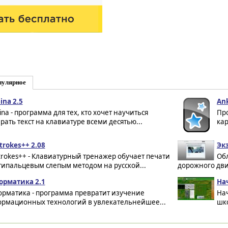
пулярное
ina 2.5
Ank
ina - программа для тех, кто хочет научиться
Пр
рать текст на клавиатуре всеми десятью...
кар
trokes++ 2.08
Эк
trokes++ - Клавиатурный тренажер обучает печати
Об
типальцевым слепым методом на русской...
дорожного движ
рматика 2.1
На
рматика - программа превратит изучение
На
рмационных технологий в увлекательнейшее...
шко