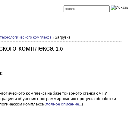
Карта сайта
RSS
Расширенный поиск
технологического комплекса
»
Загрузка
ского комплекса
1.0
:
огического комплекса на базе токарного станка с ЧПУ
страции и обучения программированию процесса обработки
логическом комплексе (
полное описание...
)