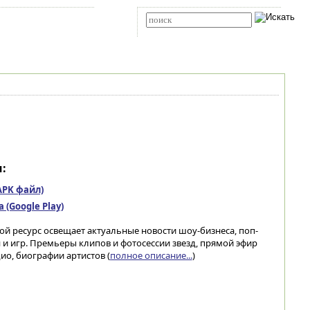
Карта сайта
RSS
Расширенный поиск
:
(APK файл)
(Google Play)
ой ресурс освещает актуальные новости шоу-бизнеса, поп-
 и игр. Премьеры клипов и фотосессии звезд, прямой эфир
дио, биографии артистов (
полное описание...
)