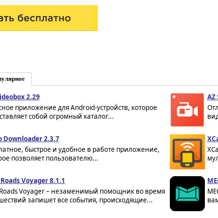
пулярное
ideobox 2.29
AZ 
сное приложение для Android-устройств, которое
От
ставляет собой огромный каталог...
вид
o Downloader 2.3.7
XCa
латное, быстрое и удобное в работе приложение,
XCa
рое позволяет пользователю...
мул
yRoads Voyager 8.1.1
ME
yRoads Voyager – незаменимый помощник во время
ME
шествий запишет все события, происходящие...
вам