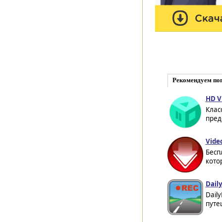
Рекомендуем по
HD V
Клас
пред
Vide
Бесп
кото
Dail
Dail
путе