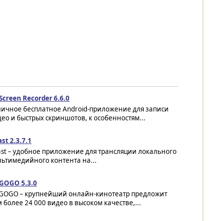
Screen Recorder 6.6.0
личное бесплатное Android-приложение для записи
ео и быстрых скриншотов, к особенностям...
st 2.3.7.1
st – удобное приложение для трансляции локального
ьтимедийного контента на...
GOGO 5.3.0
GOGO – крупнейший онлайн-кинотеатр предложит
 более 24 000 видео в высоком качестве,...