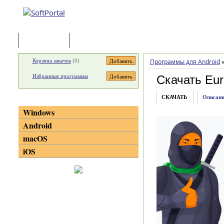
Программы
Статьи
Корзина закачек
(
0
)
Программы для Android
Избранные программы
Скачать Eur
СКАЧАТЬ
Описани
Категории
Windows
Android
macOS
iOS