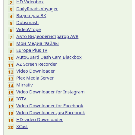
HD Videobox
2
DailyRoads Voyager
3
Видео для ВК
4
Dubsmash
5
VideoVTope
6
Авто Видеорегистратор AVR
7
Мои Медиа Файлы
8
Europa Plus TV
9
AutoGuard Dash Cam Blackbox
10
AZ Screen Recorder
11
Video Downloader
12
Plex Media Server
13
Mirrativ
14
Video Downloader for Instagram
15
IGTV
16
Video Downloader for Facebook
17
Video Downloader для Facebook
18
HD-video Downloader
19
XCast
20