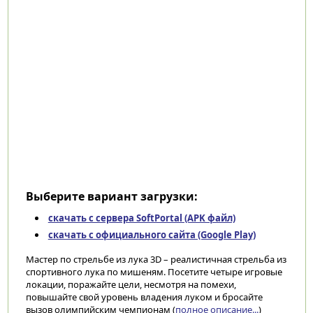
Выберите вариант загрузки:
скачать с сервера SoftPortal (APK файл)
скачать с официального сайта (Google Play)
Мастер по стрельбе из лука 3D – реалистичная стрельба из
спортивного лука по мишеням. Посетите четыре игровые
локации, поражайте цели, несмотря на помехи,
повышайте свой уровень владения луком и бросайте
вызов олимпийским чемпионам (
полное описание...
)