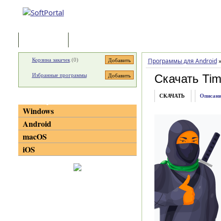
Программы
Статьи
Корзина закачек
(
0
)
Программы для Android
Избранные программы
Скачать Time
СКАЧАТЬ
Описани
Категории
Windows
Android
macOS
iOS