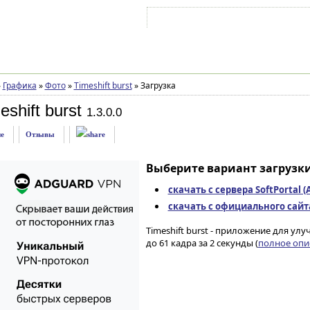
Войти на аккаунт
Зарегистрироваться
»
Графика
»
Фото
»
Timeshift burst
»
Загрузка
shift burst
1.3.0.0
е
Отзывы
Выберите вариант загрузки
скачать с сервера SoftPortal 
скачать с официального сайта 
Timeshift burst - приложение для у
до 61 кадра за 2 секунды (
полное опис