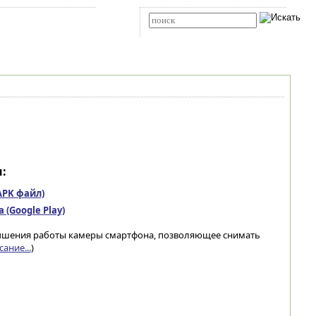
Карта сайта
RSS
Расширенный поиск
:
(APK файл)
(Google Play)
лучшения работы камеры смартфона, позволяющее снимать
ание...
)