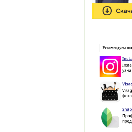
Рекомендуем по
Inst
Inst
узна
Visag
Visa
фото
Snap
Проф
пред