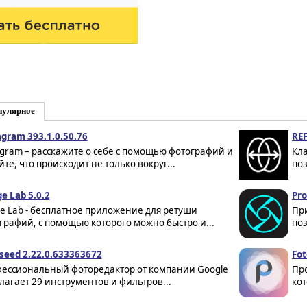
пулярное
agram 393.1.0.50.76
REF
agram – расскажите о себе с помощью фотографий и
Кл
йте, что происходит не только вокруг...
поз
e Lab 5.0.2
Pro
ge Lab - бесплатное приложение для ретуши
При
графий, с помощью которого можно быстро и...
поз
seed 2.22.0.633363672
Fot
ессиональный фоторедактор от компании Google
Про
лагает 29 инструментов и фильтров...
ко