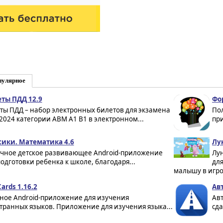
пулярное
ты ПДД 12.9
Фо
ты ПДД – набор электронных билетов для экзамена
Пол
2024 категории ABM A1 B1 в электронном...
при
ики. Математика 4.6
Лун
чное детское развивающее Android-приложение
Лу
подготовки ребенка к школе, благодаря...
для
малышу в игро
ards 1.16.2
Ав
ое Android-приложение для изучения
Авт
транных языков. Приложение для изучения языка...
сда