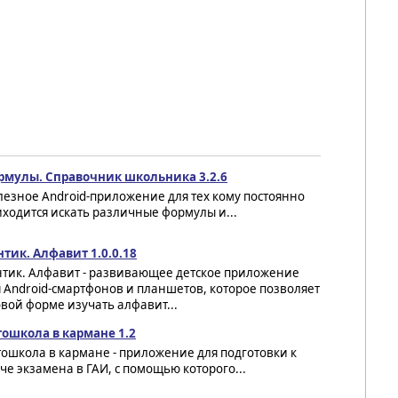
рмулы. Справочник школьника 3.2.6
езное Android-приложение для тех кому постоянно
ходится искать различные формулы и...
тик. Алфавит 1.0.0.18
нтик. Алфавит - развивающее детское приложение
 Android-смартфонов и планшетов, которое позволяет
вой форме изучать алфавит...
тошкола в кармане 1.2
ошкола в кармане - приложение для подготовки к
че экзамена в ГАИ, с помощью которого...