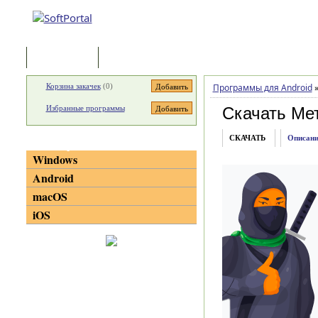
Программы
Статьи
Корзина закачек
(
0
)
Программы для Android
Избранные программы
Скачать Ме
СКАЧАТЬ
Описани
Категории
Windows
Android
macOS
iOS