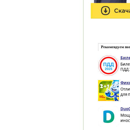
Рекомендуем по
Биле
Биле
ПДД 
Фикс
Отли
для 
DuoC
Мощн
инос