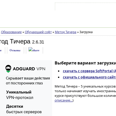
Войти на аккаунт
Зарегистрироваться
»
Образование
»
Обучающий софт
»
Метод Тичера
»
Загрузка
тод Тичера
2.6.31
е
Отзывы
Выберите вариант загрузки
скачать с сервера SoftPortal 
скачать с официального сайта 
Метод Тичера – 5 уникальных курсов 
только начинает изучать иностранны
курсе присутствуют большое количе
описание...
)