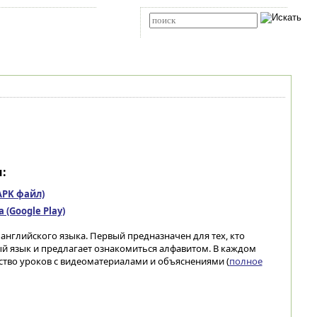
Карта сайта
RSS
Расширенный поиск
:
(APK файл)
(Google Play)
английского языка. Первый предназначен для тех, кто
й язык и предлагает ознакомиться алфавитом. В каждом
ство уроков с видеоматериалами и объяснениями (
полное