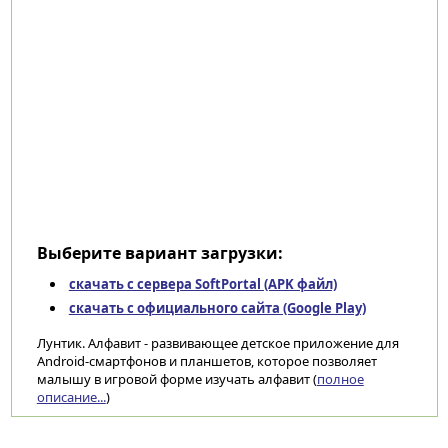
Выберите вариант загрузки:
скачать с сервера SoftPortal (APK файл)
скачать с официального сайта (Google Play)
Лунтик. Алфавит - развивающее детское приложение для
Android-смартфонов и планшетов, которое позволяет
малышу в игровой форме изучать алфавит (
полное
описание...
)
Категории