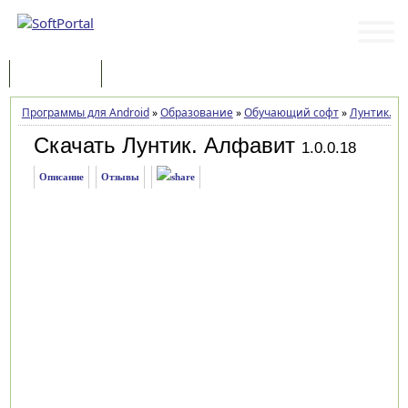
Программы
Статьи
Программы для Android
»
Образование
»
Обучающий софт
»
Лунтик. А
Скачать Лунтик. Алфавит
1.0.0.18
Описание
Отзывы