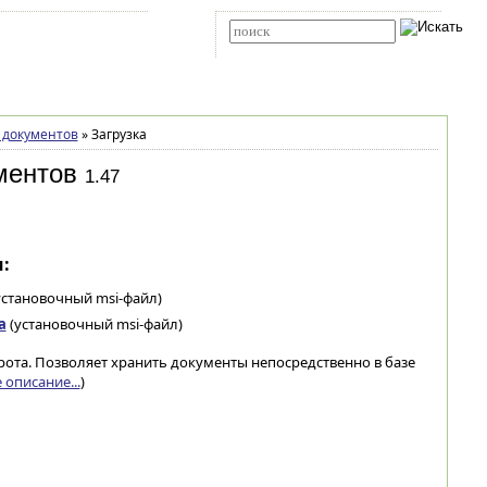
Карта сайта
RSS
Расширенный поиск
 документов
»
Загрузка
ментов
1.47
:
установочный msi-файл)
а
(установочный msi-файл)
ота. Позволяет хранить документы непосредственно в базе
 описание...
)