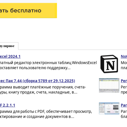
пулярное
xcel 2024.1
Not
латный редактор электронных таблиц WindowsExcel
Мо
оставляет пользователю поддержку...
пла
ес Пак 7.44 (сборка 5789 от 29.12.2025)
Ре
рамма выводит платёжные поручения, счета-
Ре
уры, книгу продаж, счета, накладные, в...
пре
 2.2.1.1
Par
рамма для работы с PDF, обеспечивает просмотр,
Par
ктирование и создание документов в...
бла