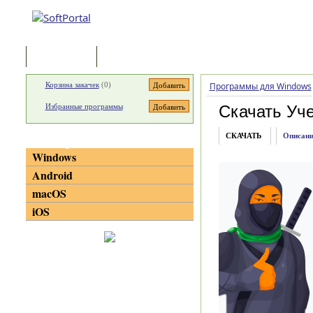
Программы
Статьи
Корзина закачек
(
0
)
Программы для Windows
Избранные программы
Скачать Уч
СКАЧАТЬ
Описани
Категории
Windows
Android
macOS
iOS