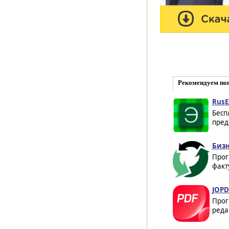
Рекомендуем по
RusE
Бесп
пред
Бизн
Прог
факт
JOPDF
Прог
реда