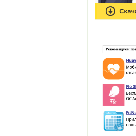
Рекомендуем по
Huaw
Моби
отсл
Flo 
Бесп
ОС An
FitNo
Прил
поль