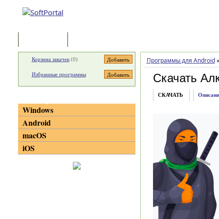
Программы
Статьи
Корзина закачек
(
0
)
Программы для Android
Избранные программы
Скачать Ал
СКАЧАТЬ
Описани
Категории
Windows
Android
macOS
iOS