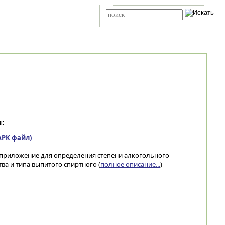
Карта сайта
RSS
Расширенный поиск
:
(APK файл)
 приложение для определения степени алкогольного
ва и типа выпитого спиртного (
полное описание...
)