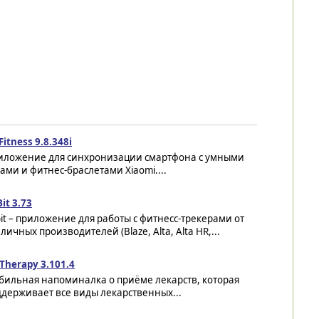
Fitness 9.8.348i
иложение для синхронизации смартфона с умными
ами и фитнес-браслетами Xiaomi....
Bit 3.73
bit – приложение для работы с фитнесс-трекерами от
личных производителей (Blaze, Alta, Alta HR,...
Therapy 3.101.4
бильная напоминалка о приёме лекарств, которая
держивает все виды лекарственных...