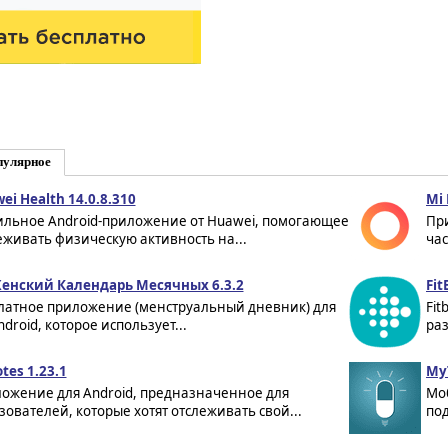
пулярное
ei Health 14.0.8.310
Mi 
льное Android-приложение от Huawei, помогающее
Пр
еживать физическую активность на...
час
Женский Календарь Месячных 6.3.2
Fit
латное приложение (менструальный дневник) для
Fit
droid, которое использует...
раз
tes 1.23.1
My
ожение для Android, предназначенное для
Мо
зователей, которые хотят отслеживать свой...
под