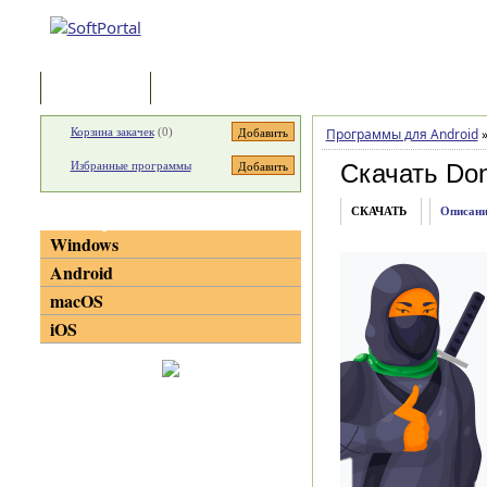
Программы
Статьи
Корзина закачек
(
0
)
Программы для Android
Избранные программы
Скачать Don
СКАЧАТЬ
Описани
Категории
Windows
Android
macOS
iOS