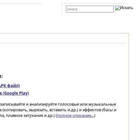
Карта сайта
RSS
Расширенный поиск
:
(APK файл)
(Google Play)
е, записывайте и анализируйте голосовые или музыкальные
копировать, вырезать, вставить и др.) и эффектов (басы и
а, плавное затухание и др.) (
полное описание...
)