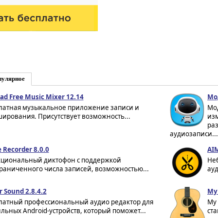
пулярное
ad Free Music Mixer 12.14
Мо
латная музыкальное приложение записи и
Мод
ирования. Присутствует возможность...
изм
ра
аудиозаписи...
 Recorder 8.0.0
AI
циональный диктофон с поддержкой
Не
раниченного числа записей, возможностью...
ауд
r Sound 2.8.4.2
My 
латный профессиональный аудио редактор для
My 
льных Android-устройств, который поможет...
ста