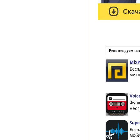
Рекомендуем по
MixP
Бесп
микш
Voice
Функ
неог
Supe
Бесп
моби