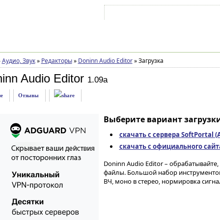
Войти на аккаунт
Зарегистрироваться
»
Аудио, Звук
»
Редакторы
»
Doninn Audio Editor
»
Загрузка
inn Audio Editor
1.09a
е
Отзывы
Выберите вариант загрузки
скачать с сервера SoftPortal 
скачать с официального сайта 
Doninn Audio Editor – обрабатывайт
файлы. Большой набор инструментов (
ВЧ, моно в стерео, нормировка сигнал