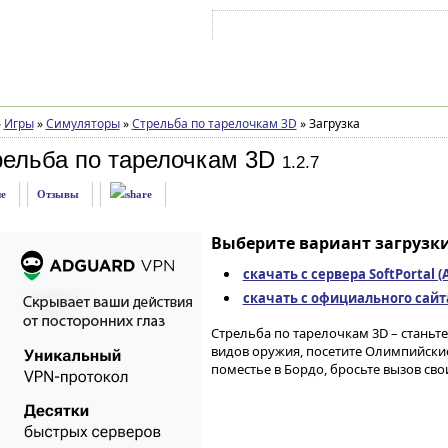
Войти на аккаунт
Зарегистрироваться
»
Игры
»
Симуляторы
»
Стрельба по тарелочкам 3D
»
Загрузка
рельба по тарелочкам 3D
1.2.7
е
Отзывы
Выберите вариант загрузки
скачать с сервера SoftPortal 
скачать с официального сайта 
Стрельба по тарелочкам 3D – станьт
видов оружия, посетите Олимпийские
поместье в Бордо, бросьте вызов св