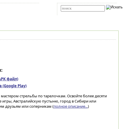
Карта сайта
RSS
Расширенный поиск
:
(APK файл)
(Google Play)
е мастером стрельбы по тарелочкам. Освойте более десяти
 игры, Австралийскую пустыню, город в Сибири или
оим друзьям или соперникам (
полное описание...
)