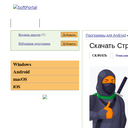
Программы
Статьи
Корзина закачек
(
0
)
Программы для Android
Избранные программы
Скачать Ст
СКАЧАТЬ
Описани
Категории
Windows
Android
macOS
iOS