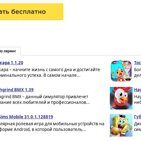
пулярное
ара 1.1.20
Toc
ара – начните жизнь с самого дна и достигайте
Бо
менального успеха. В самом начале...
дел
hgrind BMX 1.39
Hay
hgrind BMX – данный симулятор привлечет
Ha
ание всех любителей и профессионалов...
неб
Sims Mobile 31.0.1.128819
Гу
лярная ролевая игра для мобильных устройств на
Ди
форме Android, в которой пользователь...
сим