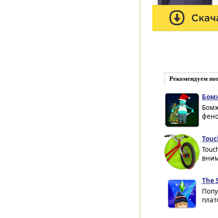
Рекомендуем по
Бомж
Бомж
фено
Touc
Touc
вним
The 
Попу
плат