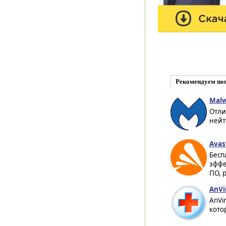
Рекомендуем по
Malw
Отли
нейт
Avas
Бесп
эффе
ПО, 
AnVi
AnVi
кото