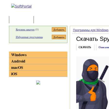
Программы
Статьи
Корзина закачек
(
0
)
Программы для Windows
Избранные программы
Скачать Spy
СКАЧАТЬ
Описани
Категории
Windows
Android
macOS
iOS