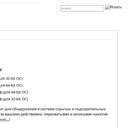
Карта сайта
RSS
Расширенный поиск
:
ля 32-bit ОС)
ля 64-bit ОС)
а
(для 64-bit ОС)
а
(для 32-bit ОС)
ент для обнаружения в системе скрытых и подозрительных
за вашими действиями, перехватывая и записывая нажатия
ие...
)