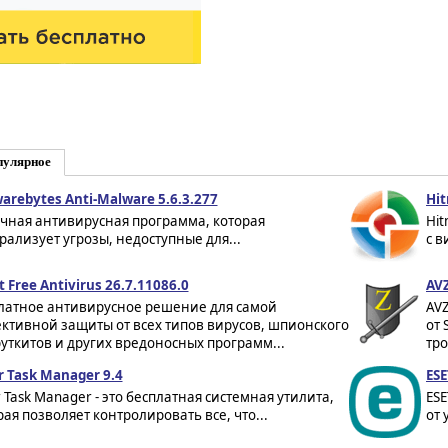
пулярное
arebytes Anti-Malware 5.6.3.277
Hit
чная антивирусная программа, которая
Hit
рализует угрозы, недоступные для...
с в
t Free Antivirus 26.7.11086.0
AVZ
латное антивирусное решение для самой
AV
ктивной защиты от всех типов вирусов, шпионского
от 
руткитов и других вредоносных программ...
тро
r Task Manager 9.4
ESE
r Task Manager - это бесплатная системная утилита,
ES
рая позволяет контролировать все, что...
от 