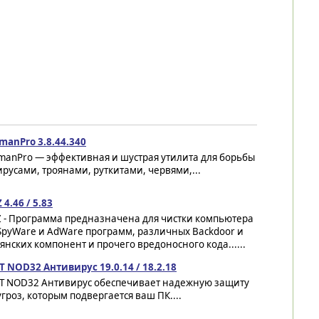
manPro 3.8.44.340
manPro — эффективная и шустрая утилита для борьбы
ирусами, троянами, руткитами, червями,...
 4.46 / 5.83
Z - Программа предназначена для чистки компьютера
SpyWare и AdWare программ, различных Backdoor и
янских компонент и прочего вредоносного кода......
T NOD32 Антивирус 19.0.14 / 18.2.18
ET NOD32 Антивирус обеспечивает надежную защиту
угроз, которым подвергается ваш ПК....