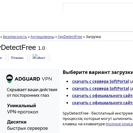
Войти на аккаунт
Зарегистрироваться
»
Безопасность
»
Антишпионы
»
SpyDetectFree
»
Загрузка
DetectFree
1.0
е
Отзывы
Выберите вариант загрузки
скачать с сервера SoftPortal
(д
скачать с сервера SoftPortal
(д
скачать с официального сайт
скачать с официального сайт
SpyDetectFree - бесплатный инструм
процессов, которые могут шпионить 
клавиш на клавиатуре (
полное описан