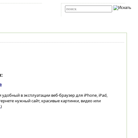
Карта сайта
RSS
Расширенный поиск
:
а
 удобный в эксплуатации веб-браузер для iPhone, iPad,
ернете нужный сайт, красивые картинки, видео или
.
)