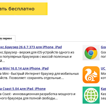
пулярное
кс.Браузер 26.6.7.373 для iPhone, iPad
Goo
кс.Браузер - версия для iOS-устройств одного из
Goo
х популярных браузеров с массой полезных и
поп
...
a Mini 16.0.14 для iPhone, iPad
UC 
a Mini - быстрый Интернет браузер для мобильных
Мощ
ойств. Позволяет: сохранять отдельные...
кот
a Coast 5.04 для iPad, iPhone
Kas
a Coast - инновационная разработка мощного и
Kas
ного браузера для полной свободы...
защ