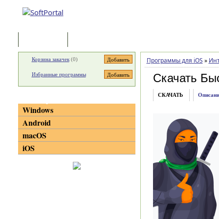
Программы
Статьи
Корзина закачек
(
0
)
Программы для iOS
»
Инт
Избранные программы
Скачать Бы
СКАЧАТЬ
Описани
Категории
Windows
Android
macOS
iOS