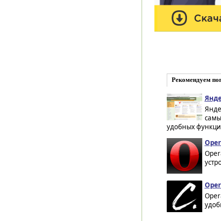
Рекомендуем по
Янде
Янде
самы
удобных функций
Oper
Oper
устр
Oper
Oper
удоб