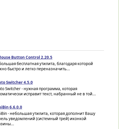
ouse Button Control 2.20.5
большая бесплатная утилита, благодаря которой
но быстро и легко переназначить...
to Switcher 4.5.0
to Switcher - нужная программа, которая
оматически исправит текст, набранный не в той...
iBin 6.6.0.0
iBin - небольшая утилита, которая дополнит Вашу
нель уведомлений (системный трей) иконкой
зины...