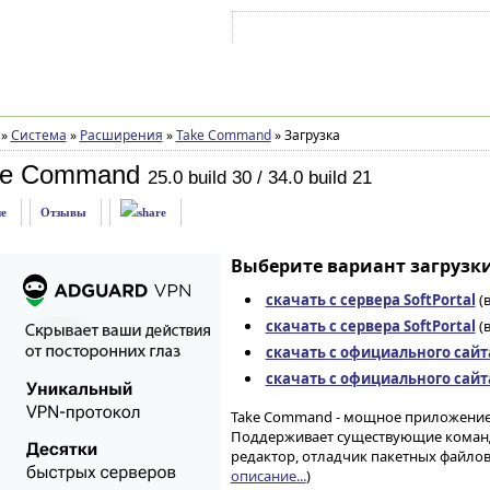
Войти на аккаунт
Зарегистрироваться
»
Система
»
Расширения
»
Take Command
»
Загрузка
ke Command
25.0 build 30 / 34.0 build 21
е
Отзывы
Выберите вариант загрузки
скачать с сервера SoftPortal
(в
скачать с сервера SoftPortal
(в
скачать с официального сайт
скачать с официального сайт
Take Command - мощное приложение
Поддерживает существующие команды
редактор, отладчик пакетных файлов,
описание...
)