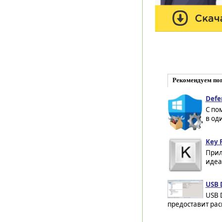
Рекомендуем по
Defe
С по
в од
Key P
Прил
идеа
USB 
USB 
предоставит ра