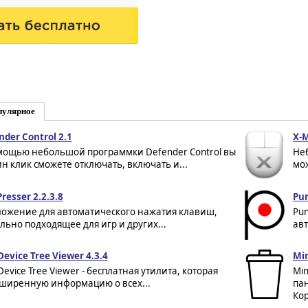
пулярное
nder Control 2.1
X-M
мощью небольшой программки Defender Control вы
Не
ин клик сможете отключать, включать и...
мож
resser 2.2.3.8
Pun
ожение для автоматического нажатия клавиш,
Pun
льно подходящее для игр и других...
авт
Device Tree Viewer 4.3.4
Min
Device Tree Viewer - бесплатная утилита, которая
Min
сширенную информацию о всех...
па
Кор