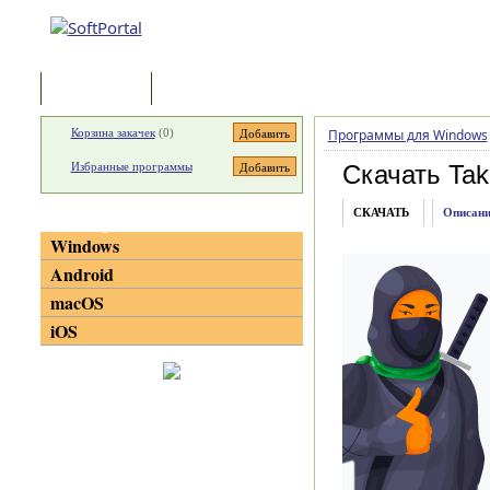
Программы
Статьи
Корзина закачек
(
0
)
Программы для Windows
Избранные программы
Скачать Ta
СКАЧАТЬ
Описани
Категории
Windows
Android
macOS
iOS