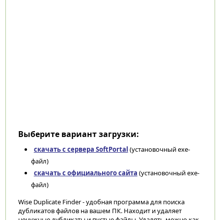
Выберите вариант загрузки:
скачать с сервера SoftPortal
(установочный exe-
файл)
скачать с официального сайта
(установочный exe-
файл)
Wise Duplicate Finder - удобная программа для поиска
дубликатов файлов на вашем ПК. Находит и удаляет
ненужные дубликаты и пустые файлы. Удалять можно как