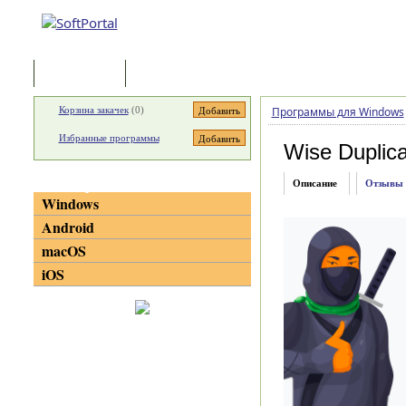
Программы
Статьи
Корзина закачек
(
0
)
Программы для Windows
Избранные программы
Wise Duplica
Категории
Описание
Отзывы
Windows
Android
macOS
iOS