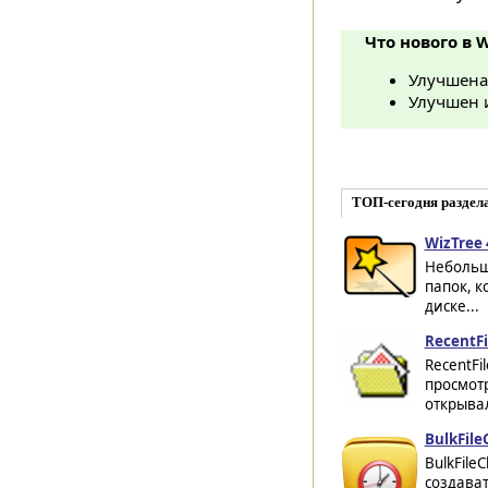
Что нового в W
Улучшена
Улучшен 
ТОП-сегодня раздел
WizTree 
Небольш
папок, к
диске...
RecentFi
RecentFi
просмотр
открывал
BulkFile
BulkFile
создават