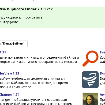
ise Duplicate Finder 2.1.9.71?
 функционал программы
интерфейс
а "Поиск файлов"
4.31
Eve
ая и полезная утилита для определения файлов и
Удо
оторые занимают много пространства на жестком
фай
lesView 1.33
Dup
lesView - небольшая системная утилита для
Dup
а всех файлов, которые в последнее время
уда
ись на компьютере...
Changer 1.74
Awe
Changer - небольшая утилита, позволяющая
Пр
ь списки файлов из нескольких папок, а затем
дуб