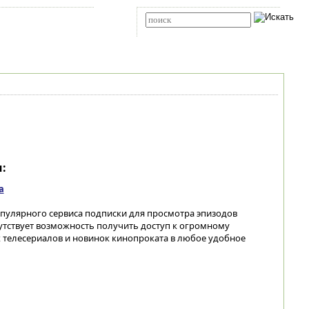
Карта сайта
RSS
Расширенный поиск
:
а
улярного сервиса подписки для просмотра эпизодов
тствует возможность получить доступ к огромному
 телесериалов и новинок кинопроката в любое удобное