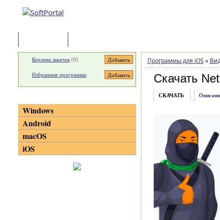
Программы
Статьи
Корзина закачек
(
0
)
Программы для iOS
»
Ви
Избранные программы
Скачать Netf
СКАЧАТЬ
Описани
Категории
Windows
Android
macOS
iOS