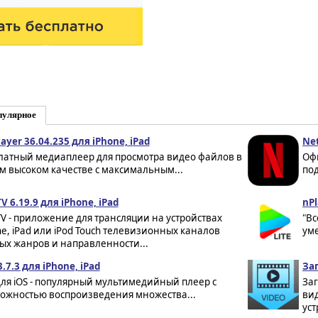
пулярное
ayer 36.04.235 для iPhone, iPad
Net
латный медиаплеер для просмотра видео файлов в
Оф
м высоком качестве с максимальным...
под
V 6.19.9 для iPhone, iPad
nPl
TV - приложение для трансляции на устройствах
"В
ne, iPad или iPod Touch телевизионных каналов
ум
ых жанров и направленности...
.7.3 для iPhone, iPad
Заг
для iOS - популярный мультимедийный плеер с
Заг
ожностью воспроизведения множества...
вид
уст