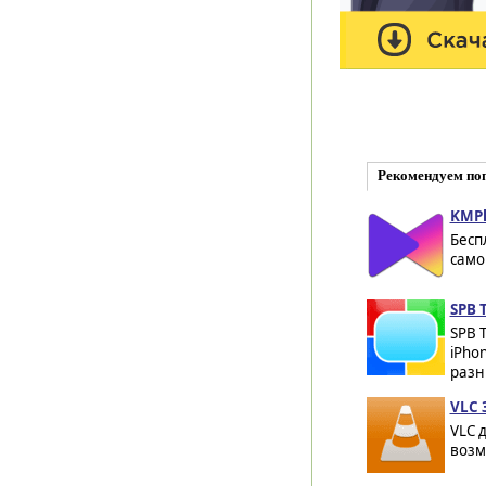
Рекомендуем по
KMPl
Бесп
само
SPB T
SPB 
iPho
разн
VLC 3
VLC 
возм