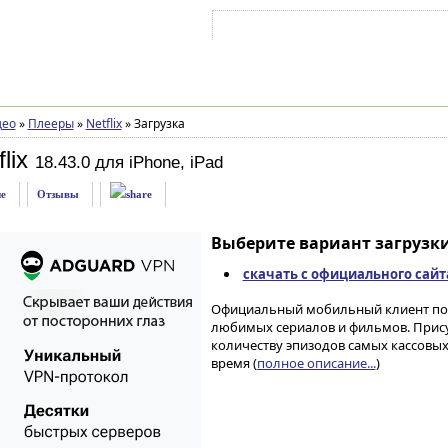
Войти на аккаунт
Зарегистрироваться
део
»
Плееры
»
Netflix
»
Загрузка
lix
18.43.0 для iPhone, iPad
е
Отзывы
Выберите вариант загрузки
скачать с официального сайт
Официальный мобильный клиент поп
любимых сериалов и фильмов. Прису
количеству эпизодов самых кассовых
время (
полное описание...
)