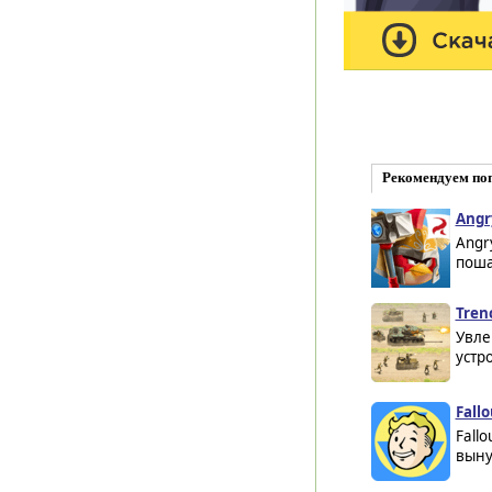
Рекомендуем по
Angr
Angr
поша
Trenc
Увле
устр
Fallo
Fall
выну