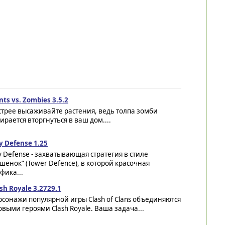
nts vs. Zombies 3.5.2
трее высаживайте растения, ведь толпа зомби
ирается вторгнуться в ваш дом....
ly Defense 1.25
ly Defense - захватывающая стратегия в стиле
шенок” (Tower Defence), в которой красочная
фика...
sh Royale 3.2729.1
сонажи популярной игры Clash of Clans объединяются
овыми героями Clash Royale. Ваша задача...