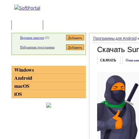
Программы
Статьи
Корзина закачек
(
0
)
Программы для Android
Избранные программы
Скачать Su
СКАЧАТЬ
Описани
Категории
Windows
Android
macOS
iOS