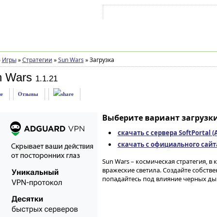
Войти на аккаунт
Зарегистрироваться
»
Игры
»
Стратегии
»
Sun Wars
»
Загрузка
n Wars
1.1.21
е
Отзывы
Выберите вариант загрузки
скачать с сервера SoftPortal 
скачать с официального сайта 
Sun Wars – космическая стратегия, в
вражеские светила. Создайте собств
попадайтесь под влияние черных дыр