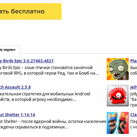
пулярное
y Birds Epic 3.0.27463.4821
Pla
y Birds Epic – злые птички становятся занятной
Быс
говой RPG, в которой герои Ред, Чак и Бомб на...
соб
h Assault 2.5.8
Jel
кательная стратегия для мобильных Android-
Jel
ойств, в которой игроку необходимо...
“ба
гра
ut Shelter 1.14.14
Cla
out Shelter – после ядерной войны, остатки населения
Пер
ждены скрываться в подземных...
с н