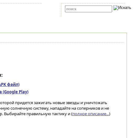
Карта сайта
RSS
Расширенный поиск
:
(APK файл)
(Google Play)
 которой придется зажигать новые звезды и уничтожать
енную солнечную систему, нападайте на соперников и не
. Выбирайте правильную тактику и (
полное описание...
)