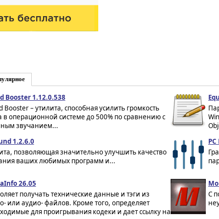
пулярное
d Booster 1.12.0.538
Equ
d Booster – утилита, способная усилить громкость
Па
а в операционной системе до 500% по сравнению с
Win
ным звучанием...
Obj
und 1.2.6.0
PC 
ита, позволяющая значительно улучшить качество
Гра
ания ваших любимых программ и...
пар
aInfo 26.05
Mo
оляет получать технические данные и тэги из
С 
о- или аудио- файлов. Кроме того, определяет
неу
ходимые для проигрывания кодеки и дает ссылку на