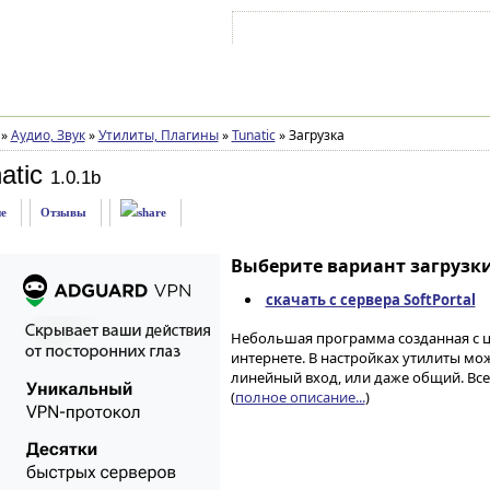
Войти на аккаунт
Зарегистрироваться
»
Аудио, Звук
»
Утилиты, Плагины
»
Tunatic
»
Загрузка
atic
1.0.1b
е
Отзывы
Выберите вариант загрузки
скачать с сервера SoftPortal
Небольшая программа созданная с ц
интернете. В настройках утилиты мож
линейный вход, или даже общий. Все 
(
полное описание...
)