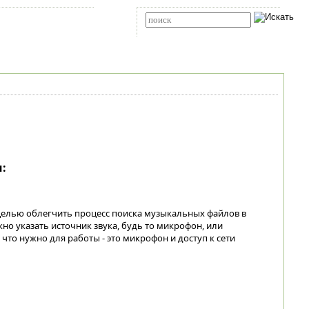
Карта сайта
RSS
Расширенный поиск
:
елью облегчить процесс поиска музыкальных файлов в
но указать источник звука, будь то микрофон, или
что нужно для работы - это микрофон и доступ к сети