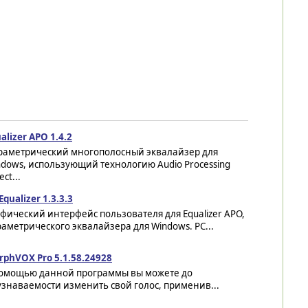
alizer APO 1.4.2
раметрический многополосный эквалайзер для
dows, использующий технологию Audio Processing
ect...
Equalizer 1.3.3.3
фический интерфейс пользователя для Equalizer APO,
аметрического эквалайзера для Windows. PC...
rphVOX Pro 5.1.58.24928
помощью данной программы вы можете до
знаваемости изменить свой голос, применив...