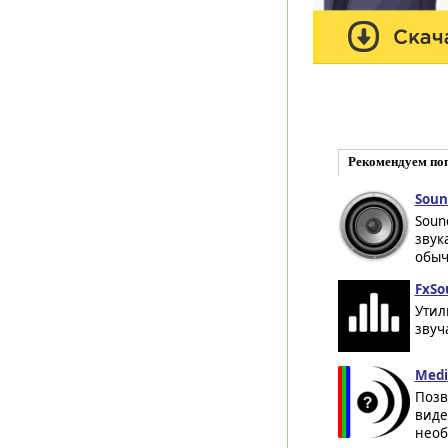
Рекомендуем по
Soun
Soun
звук
обыч
FxSo
Утил
звуч
Medi
Позв
виде
необ