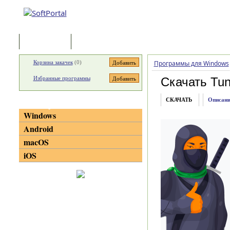
Программы
Статьи
Корзина закачек
(
0
)
Программы для Windows
Избранные программы
Скачать Tun
СКАЧАТЬ
Описани
Категории
Windows
Android
macOS
iOS