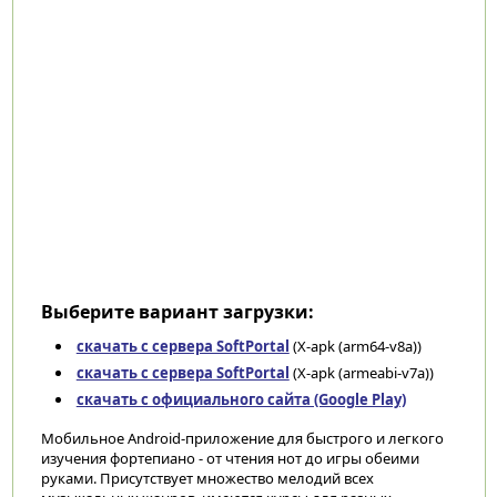
Выберите вариант загрузки:
скачать с сервера SoftPortal
(X-apk (arm64-v8a))
скачать с сервера SoftPortal
(X-apk (armeabi-v7a))
скачать с официального сайта (Google Play)
Мобильное Android-приложение для быстрого и легкого
изучения фортепиано - от чтения нот до игры обеими
руками. Присутствует множество мелодий всех