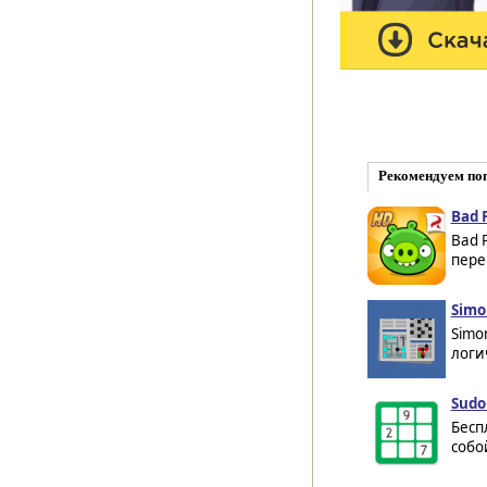
Рекомендуем по
Bad 
Bad 
пере
Simo
Simo
логи
Sudo
Бесп
собо