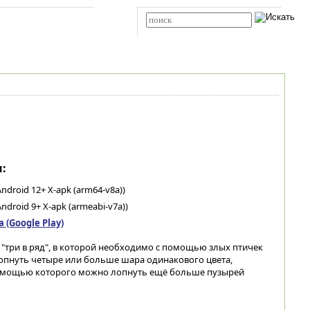
Карта сайта
RSS
Расширенный поиск
:
ndroid 12+ X-apk (arm64-v8a))
ndroid 9+ X-apk (armeabi-v7a))
(Google Play)
"три в ряд", в которой необходимо с помощью злых птичек
лопнуть четыре или больше шара одинакового цвета,
помощью которого можно лопнуть ещё больше пузырей