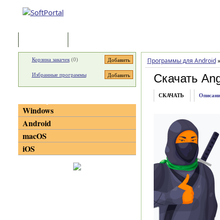
Программы
Статьи
Корзина закачек
(
0
)
Программы для Android
Избранные программы
Скачать Ang
СКАЧАТЬ
Описани
Категории
Windows
Android
macOS
iOS