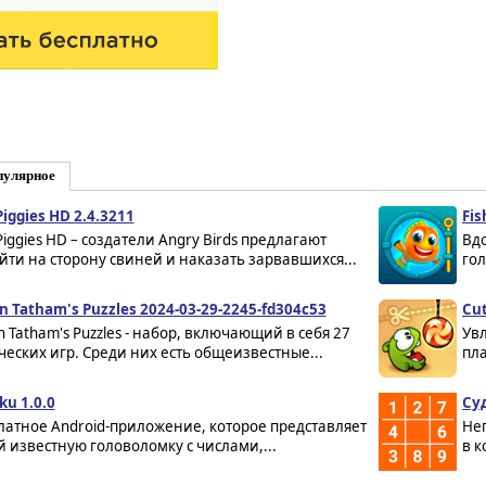
пулярное
Piggies HD 2.4.3211
Fis
Piggies HD – создатели Angry Birds предлагают
Вдо
йти на сторону свиней и наказать зарвавшихся...
гол
n Tatham's Puzzles 2024-03-29-2245-fd304c53
Cut
n Tatham's Puzzles - набор, включающий в себя 27
Ув
ческих игр. Среди них есть общеизвестные...
пл
ku 1.0.0
Суд
латное Android-приложение, которое представляет
Не
й известную головоломку с числами,...
в к