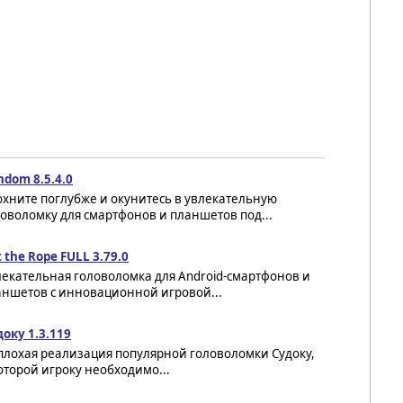
hdom 8.5.4.0
хните поглубже и окунитесь в увлекательную
оволомку для смартфонов и планшетов под...
 the Rope FULL 3.79.0
лекательная головоломка для Android-смартфонов и
аншетов с инновационной игровой...
оку 1.3.119
плохая реализация популярной головоломки Судоку,
оторой игроку необходимо...