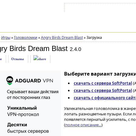
Войти на аккаунт
Зарегистрироваться
»
Игры
»
Головоломки
»
Angry Birds Dream Blast
»
Загрузка
ry Birds Dream Blast
2.4.0
е
Отзывы
Выберите вариант загрузки
скачать с сервера SoftPortal
(A
скачать с сервера SoftPortal
(A
скачать с официального сайта 
Увлекательная головоломка в жанре 
лопать разноцветные пузыри. Если 
появляется пернатый усилитель, с 
(
полное описание...
)