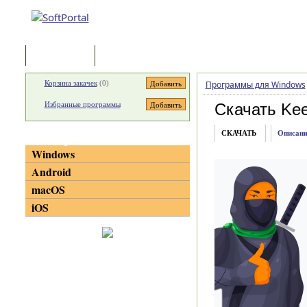
Программы
Статьи
Корзина закачек
(
0
)
Программы для Windows
Избранные программы
Скачать K
СКАЧАТЬ
Описани
Категории
Windows
Android
macOS
iOS