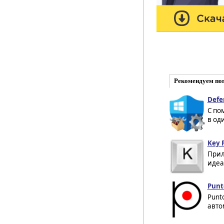
Рекомендуем по
Defe
С по
в од
Key P
Прил
идеа
Punt
Punt
авто