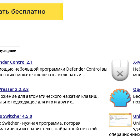
пулярное
nder Control 2.1
X-M
мощью небольшой программки Defender Control вы
Не
ин клик сможете отключать, включать и...
мож
resser 2.2.3.8
Ope
ожение для автоматического нажатия клавиш,
Бес
льно подходящее для игр и других...
по
o Switcher 4.5.0
Uni
o Switcher - нужная программа, которая
Uni
матически исправит текст, набранный не в той...
уда
операционных с