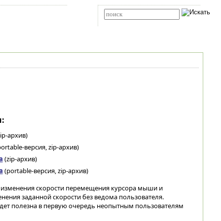
Карта сайта
RSS
Расширенный поиск
:
ip-архив)
ortable-версия, zip-архив)
а
(zip-архив)
а
(portable-версия, zip-архив)
 изменения скорости перемещения курсора мыши и
нения заданной скорости без ведома пользователя.
будет полезна в первую очередь неопытным пользователям