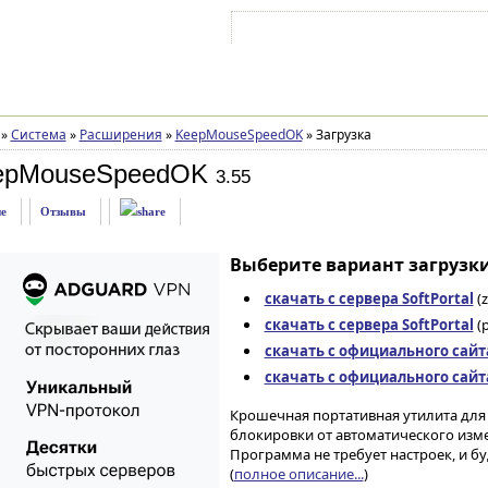
Войти на аккаунт
Зарегистрироваться
»
Система
»
Расширения
»
KeepMouseSpeedOK
»
Загрузка
eepMouseSpeedOK
3.55
е
Отзывы
Выберите вариант загрузки
скачать с сервера SoftPortal
(z
скачать с сервера SoftPortal
(p
скачать с официального сайт
скачать с официального сайт
Крошечная портативная утилита для
блокировки от автоматического изме
Программа не требует настроек, и 
(
полное описание...
)