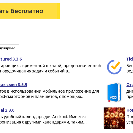
пулярное
tured 3.3.6
Tic
ировщик с временной шкалой, предназначенный
Бе
упорядочивания задач и событий в...
вед
ик смен 8.5.9
Org
тое в использовании мобильное приложение для
Дне
oid-смартфонов и планшетов, с помощью...
пр
al 2.3.6
Но
ь удобный календарь для Android. Имеется
По
ронизация с другими календарями, таким...
уст