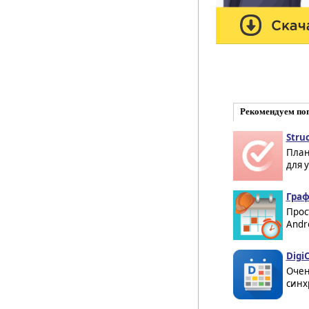
Рекомендуем по
Struc
План
для 
Граф
Прос
Andr
DigiC
Очен
синх