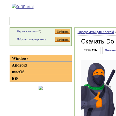
Программы
Статьи
Корзина закачек
(
0
)
Программы для Android
Избранные программы
Скачать Do 
СКАЧАТЬ
Описани
Категории
Windows
Android
macOS
iOS