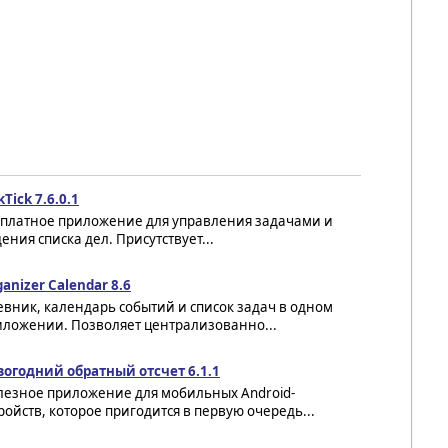
kTick 7.6.0.1
сплатное приложение для управления задачами и
ения списка дел. Присутствует...
anizer Calendar 8.6
вник, календарь событий и список задач в одном
иложении. Позволяет централизованно...
вогодний обратный отсчет 6.1.1
лезное приложение для мобильных Android-
ройств, которое пригодится в первую очередь...