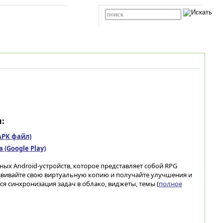
Карта сайта
RSS
Расширенный поиск
:
(APK файл)
(Google Play)
х Android-устройств, которое представляет собой RPG
азвивайте свою виртуальную копию и получайте улучшения и
я синхронизация задач в облако, виджеты, темы (
полное