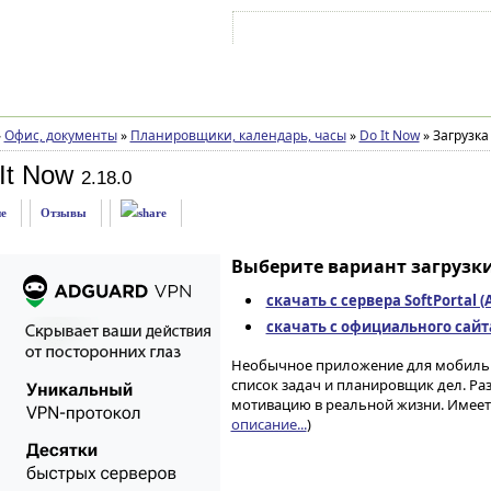
Войти на аккаунт
Зарегистрироваться
»
Офис, документы
»
Планировщики, календарь, часы
»
Do It Now
»
Загрузка
It Now
2.18.0
е
Отзывы
Выберите вариант загрузки
скачать с сервера SoftPortal 
скачать с официального сайта 
Необычное приложение для мобильны
список задач и планировщик дел. Р
мотивацию в реальной жизни. Имеетс
описание...
)