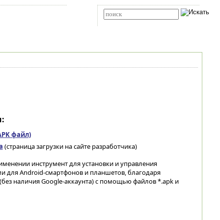
Карта сайта
RSS
Расширенный поиск
:
(APK файл)
а
(страница загрузки на сайте разработчика)
именении инструмент для установки и управления
 для Android-смартфонов и планшетов, благодаря
без наличия Google-аккаунта) с помощью файлов *.apk и