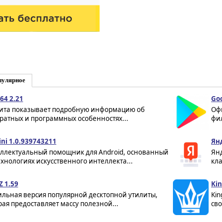
пулярное
64 2.21
Goo
ита показывает подробную информацию об
Оф
ратных и программных особенностях...
фил
ni 1.0.939743211
Ян
ллектуальный помощник для Android, основанный
Ян
ехнологиях искусственного интеллекта...
кла
Z 1.59
Kin
льная версия популярной десктопной утилиты,
Kin
рая предоставляет массу полезной...
сво