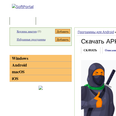
Программы
Статьи
Корзина закачек
(
0
)
Программы для Android
Избранные программы
Скачать AP
СКАЧАТЬ
Описани
Категории
Windows
Android
macOS
iOS