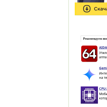
Рекомендуем по
AIDA
Утил
аппа
Gemi
Инте
на т
CPU-
Моби
кото