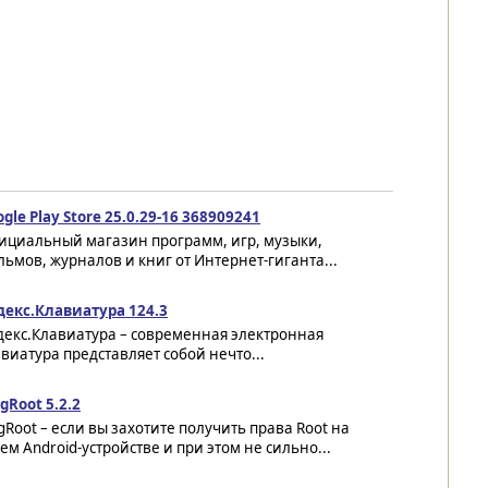
gle Play Store 25.0.29-16 368909241
ициальный магазин программ, игр, музыки,
ьмов, журналов и книг от Интернет-гиганта...
декс.Клавиатура 124.3
декс.Клавиатура – современная электронная
виатура представляет собой нечто...
gRoot 5.2.2
gRoot – если вы захотите получить права Root на
ем Android-устройстве и при этом не сильно...