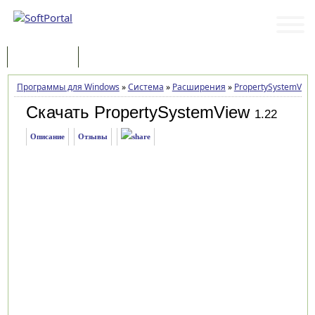
Программы
Статьи
Программы для Windows
»
Система
»
Расширения
»
PropertySystemView
Скачать PropertySystemView
1.22
Описание
Отзывы