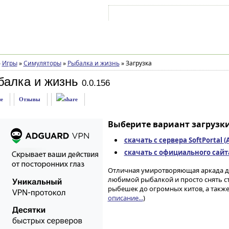
Войти на аккаунт
Зарегистрироваться
»
Игры
»
Симуляторы
»
Рыбалка и жизнь
»
Загрузка
балка и жизнь
0.0.156
е
Отзывы
Выберите вариант загрузки
скачать с сервера SoftPortal 
скачать с официального сайта 
Отличная умиротворяющая аркада дл
любимой рыбалкой и просто снять с
рыбешек до огромных китов, а также
описание...
)