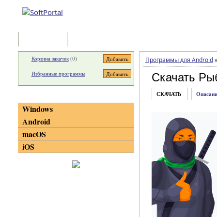
Программы
Статьи
Корзина закачек
(
0
)
Программы для Android
Избранные программы
Скачать Ры
СКАЧАТЬ
Описани
Категории
Windows
Android
macOS
iOS