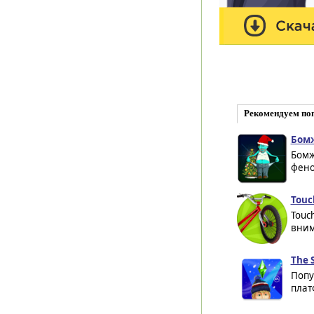
Рекомендуем по
Бомж
Бомж
фено
Touc
Touc
вним
The 
Попу
плат