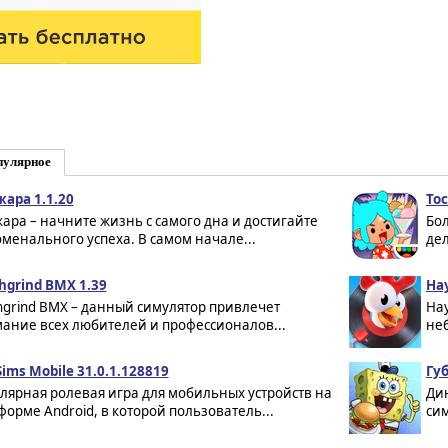
пулярное
ара 1.1.20
Toc
ара – начните жизнь с самого дна и достигайте
Бо
менального успеха. В самом начале...
дел
hgrind BMX 1.39
Hay
hgrind BMX – данный симулятор привлечет
Ha
ание всех любителей и профессионалов...
неб
Sims Mobile 31.0.1.128819
Гу
лярная ролевая игра для мобильных устройств на
Ди
форме Android, в которой пользователь...
сим