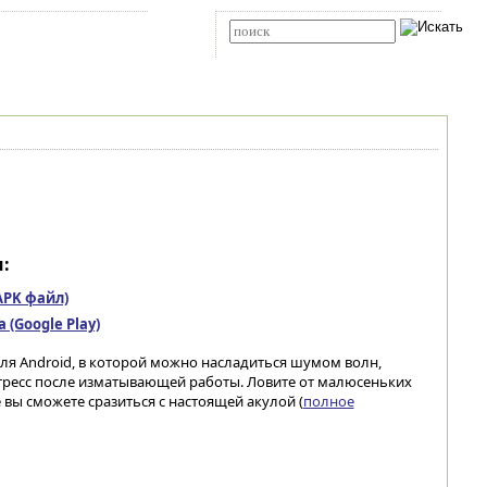
Карта сайта
RSS
Расширенный поиск
:
(APK файл)
(Google Play)
я Android, в которой можно насладиться шумом волн,
тресс после изматывающей работы. Ловите от малюсеньких
 вы сможете сразиться с настоящей акулой (
полное