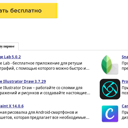
пулярное
e Lab 5.0.2
Sna
ge Lab - бесплатное приложение для ретуши
Пр
графий, с помощью которого можно быстро и...
пре
 Illustrator Draw 3.7.29
Pro
 Illustrator Draw – работайте со слоями для
При
ражений и рисунков и создавайте настоящие...
поз
Paint X 14.0.6
Can
ая рисовалка для Android-смартфонов и
Пр
шетов, которая предлагает все необходимые...
диз