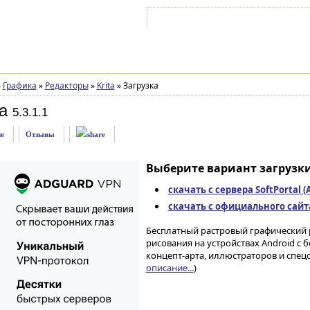
Войти на аккаунт
Зарегистрироваться
»
Графика
»
Редакторы
»
Krita
»
Загрузка
a
5.3.1.1
е
Отзывы
Выберите вариант загрузки
скачать с сервера SoftPortal 
скачать с официального сайта 
Бесплатный растровый графический 
рисования на устройствах Android 
концепт-арта, иллюстраторов и спец
описание...
)