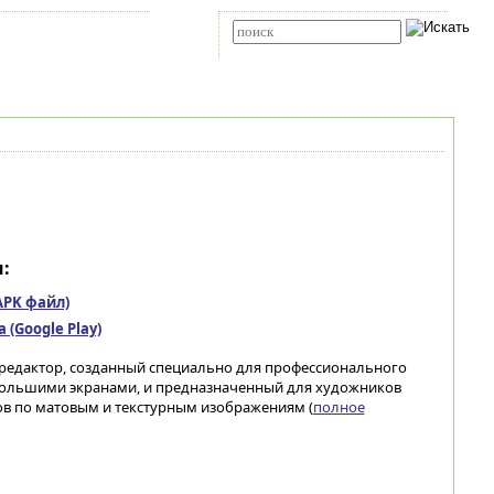
Карта сайта
RSS
Расширенный поиск
:
(APK файл)
(Google Play)
редактор, созданный специально для профессионального
с большими экранами, и предназначенный для художников
ов по матовым и текстурным изображениям (
полное