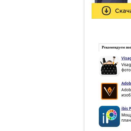
Рекомендуем по
Visag
Visa
фото
Adobe
Adobe
изоб
ibis 
Мощн
план