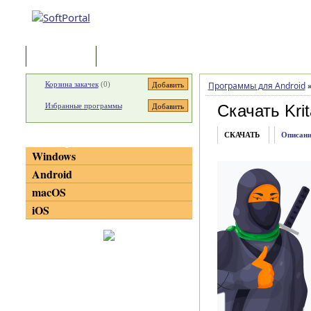
Программы
Статьи
Корзина закачек
(
0
)
Программы для Android
Избранные программы
Скачать Krit
СКАЧАТЬ
Описани
Категории
Windows
Android
macOS
iOS