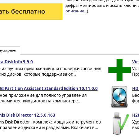
дефрагментировать и искать ключи р
описание...
)
пулярное
alDiskInfo 9.9.0
Vic
 из лучших приложений для проверки состояния
Vic
ких дисков, которые поддерживают...
Про
 Partition Assistant Standard Edition 10.11.0.0
HDD
ое приложение для полного управления
Бе
елами жестких дисков на компьютере...
фо
is Disk Director 12.5.0.163
H2t
nis Disk Director - комплекс мощных инструментов
Уд
управления дисками и разделами. Включает в...
выя