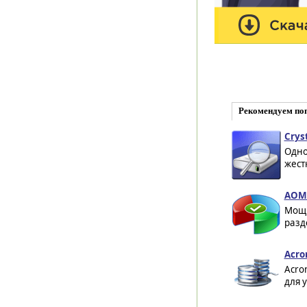
Рекомендуем по
Cryst
Одно
жест
AOMEI
Мощн
разд
Acron
Acro
для 