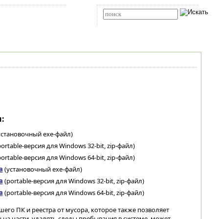
Карта сайта
RSS
Расширенный поиск
:
установочный exe-файл)
ortable-версия для Windows 32-bit, zip-файл)
ortable-версия для Windows 64-bit, zip-файл)
а
(установочный exe-файл)
а
(portable-версия для Windows 32-bit, zip-файл)
а
(portable-версия для Windows 64-bit, zip-файл)
его ПК и реестра от мусора, которое также позволяет
на части, удалять следы пребывания в системе, может