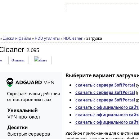
Войти на аккаунт
Зарегистрироваться
»
Диски и файлы
»
HDD утилиты
»
HDCleaner
»
Загрузка
Cleaner
2.095
е
Отзывы
Выберите вариант загрузки
скачать с сервера SoftPortal
(
скачать с сервера SoftPortal
(p
скачать с сервера SoftPortal
(p
скачать с официального сайт
скачать с официального сайт
скачать с официального сайт
Удобное приложение для очистки ваш
шифровать данные, разделять файлы 