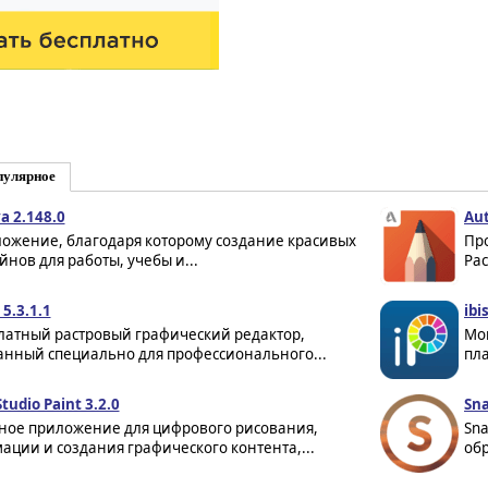
пулярное
a 2.148.0
Aut
ожение, благодаря которому создание красивых
Пр
йнов для работы, учебы и...
Рас
 5.3.1.1
ibi
латный растровый графический редактор,
Мо
анный специально для профессионального...
пла
Studio Paint 3.2.0
Sna
ное приложение для цифрового рисования,
Sn
ации и создания графического контента,...
обр