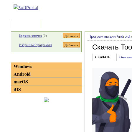
Программы
Статьи
Корзина закачек
(
0
)
Программы для Android
Избранные программы
Скачать To
СКАЧАТЬ
Описани
Категории
Windows
Android
macOS
iOS