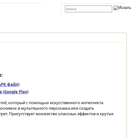
Карта сайта
RSS
Расширенный поиск
:
(APK файл)
(Google Play)
oid, который с помощью искусственного интеллекта
оснимок в мультяшного персонажа или создать
ет. Присутствует множество классных эффектов и крутых