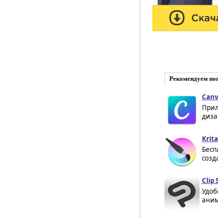
Рекомендуем по
Canv
Прил
диза
Krita
Бесп
созд
Clip 
Удоб
аним