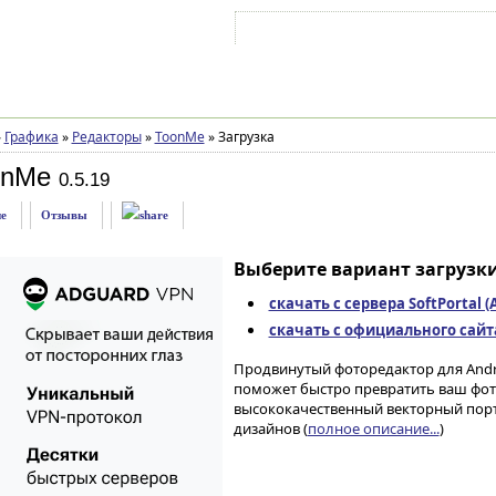
Войти на аккаунт
Зарегистрироваться
»
Графика
»
Редакторы
»
ToonMe
»
Загрузка
onMe
0.5.19
е
Отзывы
Выберите вариант загрузки
скачать с сервера SoftPortal 
скачать с официального сайта 
Продвинутый фоторедактор для Andr
поможет быстро превратить ваш фот
высококачественный векторный портр
дизайнов (
полное описание...
)