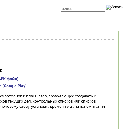
Карта сайта
RSS
Расширенный поиск
:
(APK файл)
(Google Play)
-смартфонов и планшетов, позволяющее создавать и
сков текущих дел, контрольных списков или списков
ключевому слову, установка времени и даты напоминания