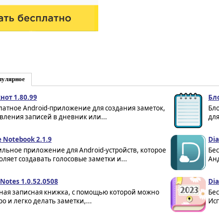
пулярное
нот 1.80.99
Бл
латное Android-приложение для создания заметок,
Бло
вления записей в дневник или...
для
e Notebook 2.1.9
Dia
льное приложение для Android-устройств, которое
Бес
оляет создавать голосовые заметки и...
Анд
 Notes 1.0.52.0508
Dia
ная записная книжка, с помощью которой можно
Бе
о и легко делать заметки,...
Исп