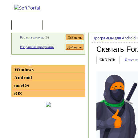
Программы
Статьи
Корзина закачек
(
0
)
Программы для Android
Избранные программы
Скачать For
СКАЧАТЬ
Описани
Категории
Windows
Android
macOS
iOS