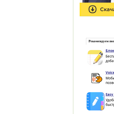
Рекомендуем по
Блок
Бесп
доба
Voic
Моби
позв
Easy
Удоб
быстр