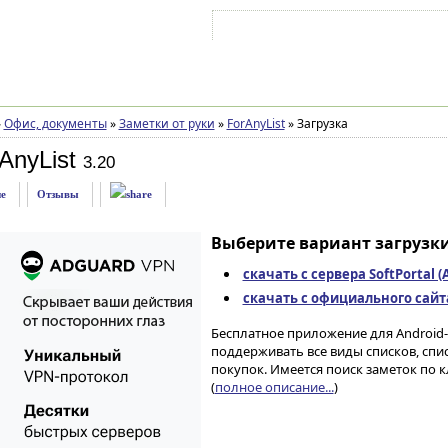
Войти на аккаунт
Зарегистрироваться
»
Офис, документы
»
Заметки от руки
»
ForAnyList
»
Загрузка
AnyList
3.20
е
Отзывы
Выберите вариант загрузки
скачать с сервера SoftPortal 
скачать с официального сайта 
Бесплатное приложение для Android
поддерживать все виды списков, спи
покупок. Имеется поиск заметок по 
(
полное описание...
)