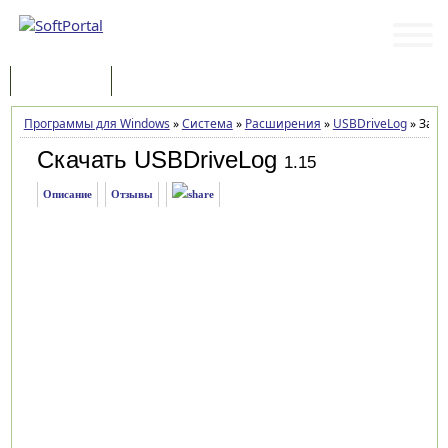
Программы
Статьи
Программы для Windows
»
Система
»
Расширения
»
USBDriveLog
»
Загр
Скачать USBDriveLog
1.15
Описание
Отзывы