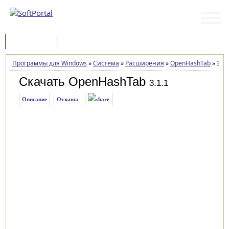
Программы
Статьи
Программы для Windows
»
Система
»
Расширения
»
OpenHashTab
»
Загр
Скачать OpenHashTab
3.1.1
Описание
Отзывы