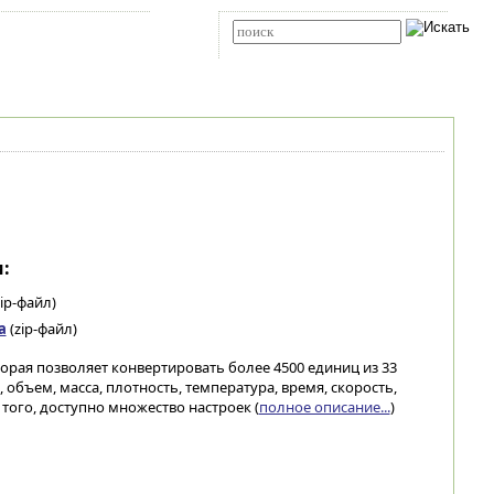
Карта сайта
RSS
Расширенный поиск
:
ip-файл)
а
(zip-файл)
орая позволяет конвертировать более 4500 единиц из 33
 объем, масса, плотность, температура, время, скорость,
 того, доступно множество настроек (
полное описание...
)