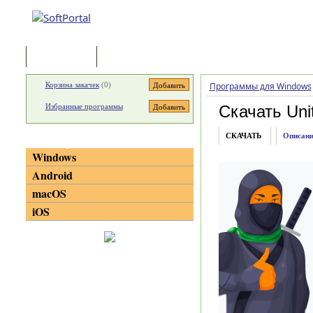
Программы
Статьи
Корзина закачек
(
0
)
Программы для Windows
Избранные программы
Скачать Uni
СКАЧАТЬ
Описани
Категории
Windows
Android
macOS
iOS