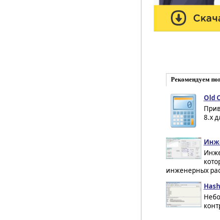
Рекомендуем по
Old C
Прив
8.x 
Инже
Инже
кото
инженерных расч
Hash 
Небо
конт