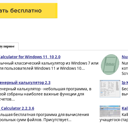
пулярное
alculator for Windows 11, 10 2.0
Num
ычный классический калькулятор из Windows 7 или
Num
для пользователей Windows 11 и Windows 10...
ко
Scro
нерный калькулятор 2.3
Ip 
нерный калькулятор - небольшая программа, в
Бес
рой собраны наиболее важные функции для
выч
етов...
Calculator 2.2.3.6
Kal
льшая бесплатная программа для вычисления
Kal
рольных сумм файлов. Присутствует...
учащегося стар