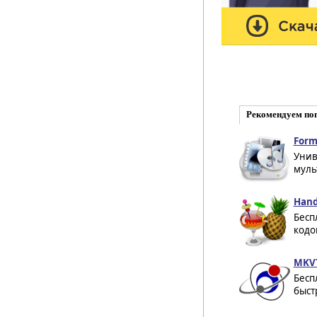
Рекомендуем по
Form
Унив
муль
Hand
Бесп
кодо
MKVT
Бесп
быст