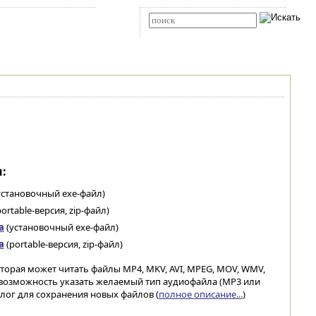
Карта сайта
RSS
Расширенный поиск
:
установочный exe-файл)
ortable-версия, zip-файл)
а
(установочный exe-файл)
а
(portable-версия, zip-файл)
оторая может читать файлы MP4, MKV, AVI, MPEG, MOV, WMV,
т возможность указать желаемый тип аудиофайла (MP3 или
алог для сохранения новых файлов (
полное описание...
)