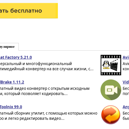
пулярное
at Factory 5.21.0
Avi
ерсальный и многофункциональный
Av
тимедийный конвертер на все случаи жизни, с...
кон
Brake 1.11.2
Vid
латный видео конвертер с открытым исходным
Бе
м, который позволяет кодировать...
поп
oolnix 99.0
Any
латный сборник утилит, с помощью которых можно
Бес
ро и легко редактировать видео...
быс