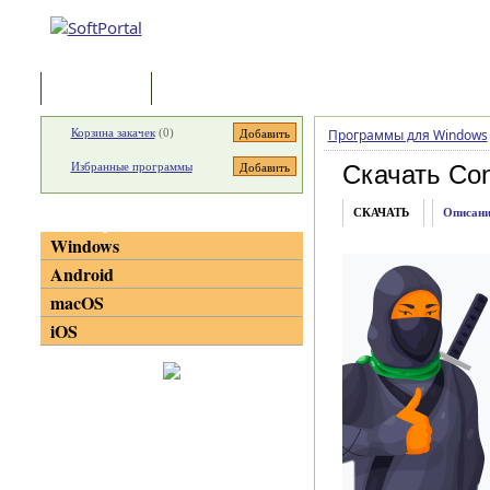
Программы
Статьи
Корзина закачек
(
0
)
Программы для Windows
Избранные программы
Скачать Con
СКАЧАТЬ
Описани
Категории
Windows
Android
macOS
iOS