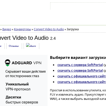
Войти на аккаунт
Зарегистрироваться
»
Видео
»
Конверторы
»
Convert Video to Audio
»
Загрузка
vert Video to Audio
2.4
е
Отзывы
Выберите вариант загрузки
скачать с сервера SoftPortal
(
скачать с сервера SoftPortal
(p
скачать с официального сайт
скачать с официального сайт
Простая в использовании утилита, к
FLV и извлекать аудио. Присутствуе
WAV), а также выбрать выходной кат