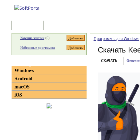
Программы
Статьи
Корзина закачек
(
0
)
Программы для Windows
Избранные программы
Скачать Kee
СКАЧАТЬ
Описани
Категории
Windows
Android
macOS
iOS