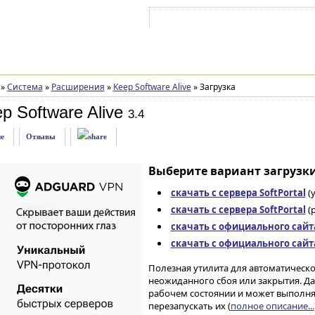
Войти на аккаунт
Зарегистрироваться
»
Система
»
Расширения
»
Keep Software Alive
»
Загрузка
p Software Alive
3.4
е
Отзывы
Выберите вариант загрузки
скачать с сервера SoftPortal
(
скачать с сервера SoftPortal
(p
скачать с официального сайт
скачать с официального сайт
Полезная утилита для автоматическ
неожиданного сбоя или закрытия. Д
рабочем состоянии и может выполн
перезапускать их (
полное описание...