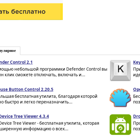
пулярное
nder Control 2.1
Key
мощью небольшой программки Defender Control вы
Пр
ин клик сможете отключать, включать и...
иде
use Button Control 2.20.5
Ope
льшая бесплатная утилита, благодаря которой
Бес
о быстро и легко переназначить...
по
Device Tree Viewer 4.3.4
Dro
Device Tree Viewer - бесплатная утилита, которая
Про
сширенную информацию о всех...
поз