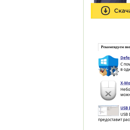
Рекомендуем по
Defe
С по
в од
X-Mo
Небо
можн
USB 
USB 
предоставит ра