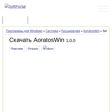
Программы
Статьи
Программы для Windows
»
Система
»
Расширения
»
AoratosWin
»
Загруз
Скачать AoratosWin
1.0.0
Описание
Отзывы