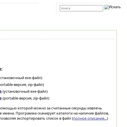
Карта сайта
RSS
Расширенный поиск
:
установочный exe-файл)
ortable-версия, zip-файл)
а
(установочный exe-файл)
а
(portable-версия, zip-файл)
с помощью которой можно за считанные секунды извлечь
е имена. Программа сканирует каталоги на наличие файлов,
озволяя экспортировать список в файл (
полное описание...
)