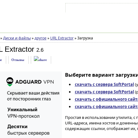
Войти на аккаунт
Зарегистрироваться
»
Диски и файлы
»
другое
»
URL Extractor
»
Загрузка
 Extractor
2.6
е
Отзывы
Выберите вариант загрузки
скачать с сервера SoftPortal
(
скачать с сервера SoftPortal
(p
скачать с официального сайт
скачать с официального сайт
Простая в использовании утилита, 
URL-адреса, имена хостов и доменны
содержащих ссылки, отображает их, п