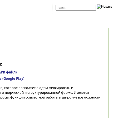
Карта сайта
RSS
Расширенный поиск
:
(APK файл)
(Google Play)
е, которое позволяет людям фиксировать и
 в творческой и структурированной форме. Имеются
просы, функции совместной работы и широкие возможности