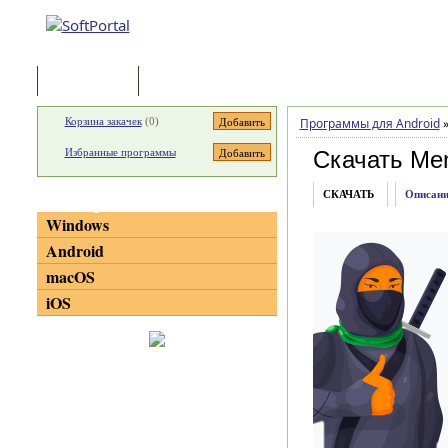
Программы
Статьи
Корзина закачек
(
0
)
Программы для Android
Избранные программы
Скачать Mem
СКАЧАТЬ
Описани
Категории
Windows
Android
macOS
iOS