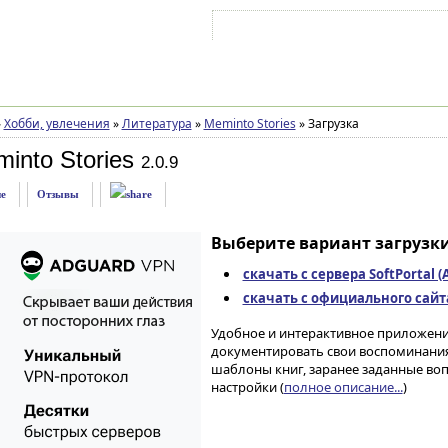
Войти на аккаунт
Зарегистрироваться
»
Хобби, увлечения
»
Литература
»
Meminto Stories
»
Загрузка
into Stories
2.0.9
е
Отзывы
Выберите вариант загрузки
скачать с сервера SoftPortal 
скачать с официального сайта 
Удобное и интерактивное приложени
документировать свои воспоминания
шаблоны книг, заранее заданные во
настройки (
полное описание...
)