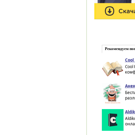
Рекомендуем по
Cool 
Cool
комф
Анек
Бесп
разл
Aldi
Aldik
онла