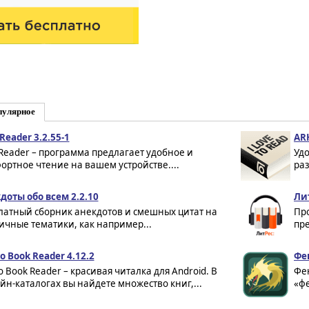
пулярное
Reader 3.2.55-1
ARH
 Reader – программа предлагает удобное и
Уд
ортное чтение на вашем устройстве....
раз
доты обо всем 2.2.10
Ли
латный сборник анекдотов и смешных цитат на
Про
ичные тематики, как например...
пре
ko Book Reader 4.12.2
Фен
o Book Reader – красивая читалка для Android. В
Фе
йн-каталогах вы найдете множество книг,...
«фе