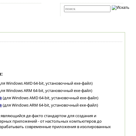
Карта сайта
RSS
Расширенный поиск
:
для Windows AMD 64-bit, установочный exe-файл)
ля Windows ARM 64-bit, установочный exe-файл)
а
(для Windows AMD 64-bit, установочный exe-файл)
а
(для Windows ARM 64-bit, установочный exe-файл)
 являющийся де-факто стандартом для создания и
ерных приложений - от настольных компьютеров до
азрабатывать современные приложения в изолированных