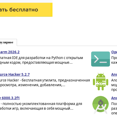
пулярное
arm 2026.2
Ope
латная IDE для разработки на Python с открытым
Пр
дным кодом, предоставляющая мощные...
ка
urce Hacker 5.2.7
And
urce Hacker - бесплатная утилита, предназначенная
And
просмотра, изменения, добавления,...
мо
про
y 6000.3.2f1
And
y - полностью укомплектованная платформа для
По
аботки игр, включающая в себя мощный...
ра
опе