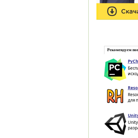
Рекомендуем по
PyCh
Бесп
исхо
Reso
Reso
для 
Unit
Unit
разр