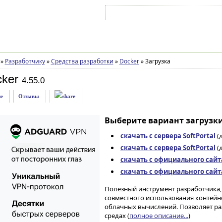
Войти на аккаунт
Зарегистрироваться
»
Разработчику
»
Средства разработки
»
Docker
»
Загрузка
ker
4.55.0
е
Отзывы
Выберите вариант загрузки
скачать с сервера SoftPortal
(
скачать с сервера SoftPortal
(д
скачать с официального сайт
скачать с официального сайт
Полезный инструмент разработчика,
совместного использования контейн
облачных вычислений. Позволяет р
средах (
полное описание...
)