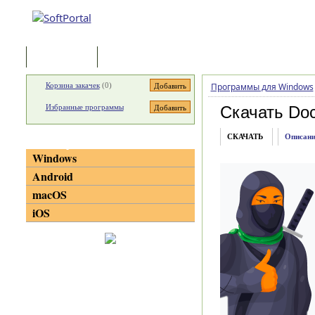
Программы
Статьи
Корзина закачек
(
0
)
Программы для Windows
Избранные программы
Скачать Doc
СКАЧАТЬ
Описани
Категории
Windows
Android
macOS
iOS