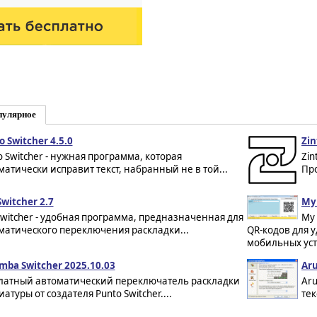
пулярное
o Switcher 4.5.0
Zin
o Switcher - нужная программа, которая
Zin
матически исправит текст, набранный не в той...
Про
Switcher 2.7
My 
Switcher - удобная программа, предназначенная для
My 
матического переключения раскладки...
QR-кодов для 
мобильных уст
mba Switcher 2025.10.03
Aru
латный автоматический переключатель раскладки
Aru
атуры от создателя Punto Switcher....
тек