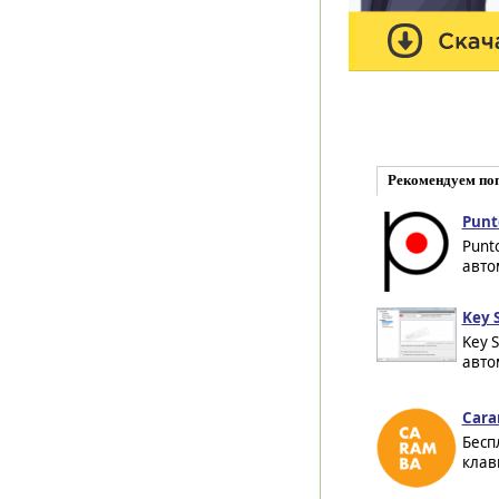
Рекомендуем по
Punt
Punt
авто
Key 
Key 
авто
Cara
Бесп
клави