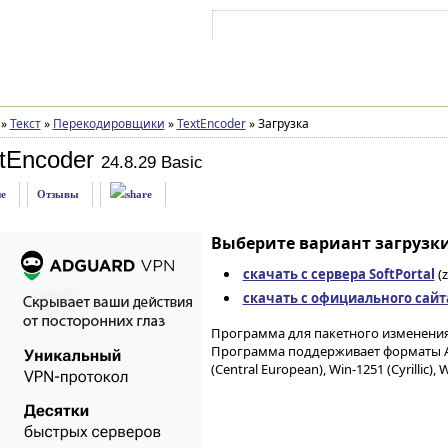
Войти на аккаунт
Зарегистрироваться
»
Текст
»
Перекодировщики
»
TextEncoder
»
Загрузка
tEncoder
24.8.29 Basic
е
Отзывы
Выберите вариант загрузки
скачать с сервера SoftPortal
(z
скачать с официального сайт
Программа для пакетного изменения 
Программа поддерживает форматы ASCII,
(Central European), Win-1251 (Cyrillic),