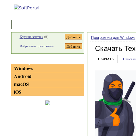
Программы
Статьи
Корзина закачек
(
0
)
Программы для Windows
Избранные программы
Скачать Tex
СКАЧАТЬ
Описани
Категории
Windows
Android
macOS
iOS