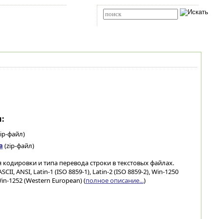
Карта сайта
RSS
Расширенный поиск
:
ip-файл)
а
(zip-файл)
кодировки и типа перевода строки в текстовых файлах.
 ANSI, Latin-1 (ISO 8859-1), Latin-2 (ISO 8859-2), Win-1250
 Win-1252 (Western European) (
полное описание...
)