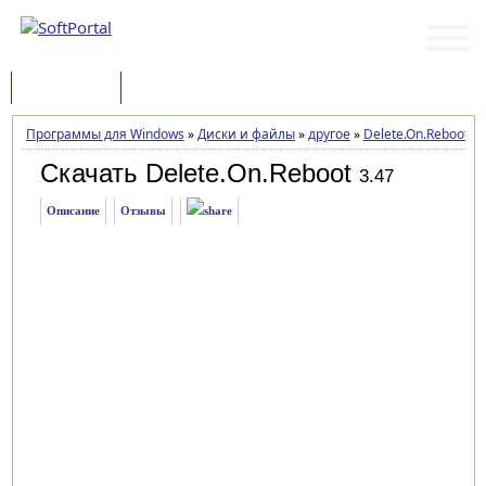
Программы
Статьи
Программы для Windows
»
Диски и файлы
»
другое
»
Delete.On.Reboot
»
З
Скачать Delete.On.Reboot
3.47
Описание
Отзывы