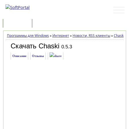
Программы
Статьи
Программы для Windows
»
Интернет
»
Новости, RSS клиенты
»
Chaski
»
З
Скачать Chaski
0.5.3
Описание
Отзывы