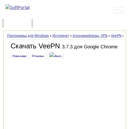
Программы
Статьи
Программы для Windows
»
Интернет
»
Анонимайзеры, VPN
»
VeePN
»
За
Скачать VeePN
3.7.3 для Google Chrome
Описание
Отзывы