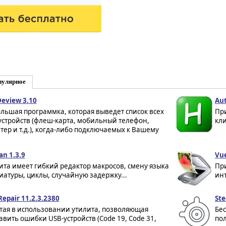
пулярное
eview 3.10
Aut
льшая программка, которая выведет список всех
Пр
устройств (флеш-карта, мобильный телефон,
кли
тер и т.д.), когда-либо подключаемых к Вашему
an 1.3.9
Vue
ита имеет гибкий редактор макросов, смену языка
Пр
иатуры, циклы, случайную задержку...
инт
Repair 11.2.3.2380
Ste
тая в использовании утилита, позволяющая
Бес
авить ошибки USB-устройств (Code 19, Code 31,
пол