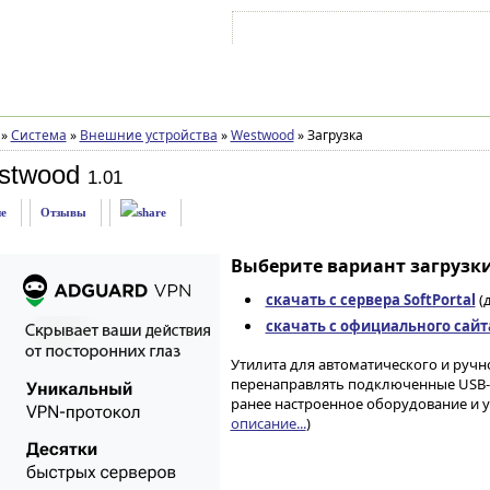
Войти на аккаунт
Зарегистрироваться
»
Система
»
Внешние устройства
»
Westwood
»
Загрузка
stwood
1.01
е
Отзывы
Выберите вариант загрузки
скачать с сервера SoftPortal
(д
скачать с официального сайт
Утилита для автоматического и ручн
перенаправлять подключенные USB-у
ранее настроенное оборудование и у
описание...
)