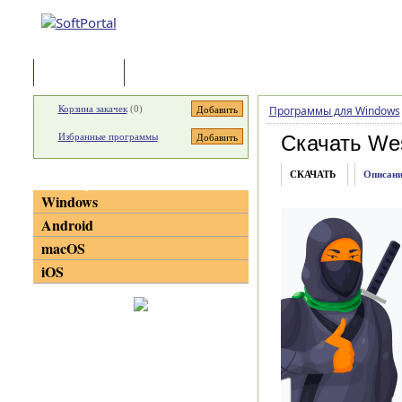
Программы
Статьи
Корзина закачек
(
0
)
Программы для Windows
Избранные программы
Скачать We
СКАЧАТЬ
Описани
Категории
Windows
Android
macOS
iOS