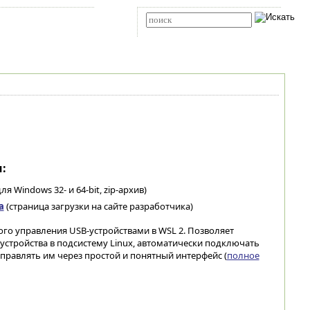
Карта сайта
RSS
Расширенный поиск
:
ля Windows 32- и 64-bit, zip-архив)
а
(страница загрузки на сайте разработчика)
ого управления USB-устройствами в WSL 2. Позволяет
стройства в подсистему Linux, автоматически подключать
правлять им через простой и понятный интерфейс (
полное