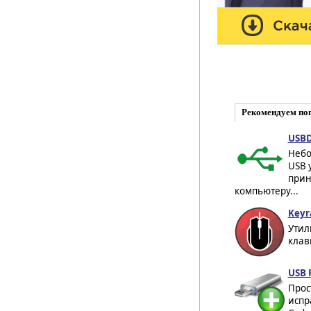
Рекомендуем по
USBD
Небо
USB 
прин
компьютеру...
Keyr
Утил
клав
USB 
Прос
испр