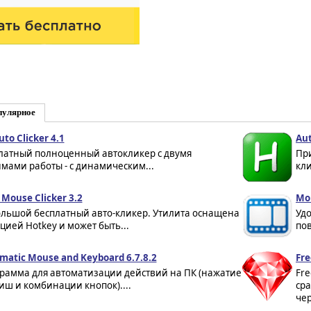
пулярное
to Clicker 4.1
Aut
латный полноценный автокликер с двумя
Пр
мами работы - с динамическим...
кли
 Mouse Clicker 3.2
Mou
льшой бесплатный авто-кликер. Утилита оснащена
Уд
цией Hotkey и может быть...
пов
matic Mouse and Keyboard 6.7.8.2
Fre
рамма для автоматизации действий на ПК (нажатие
Fre
иш и комбинации кнопок)....
ср
че