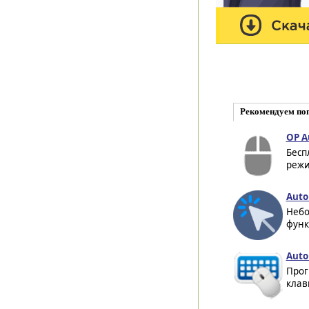
Рекомендуем по
OP Au
Бесп
режи
Auto
Небо
функ
Auto
Прог
клав