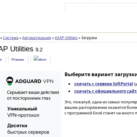
Войти на аккаунт
Зарегистрироваться
»
Система
»
Автоматизация
»
ASAP Utilities
»
Загрузка
 Utilities
9.2
е
Отзывы
Выберите вариант загрузки
скачать с сервера SoftPortal
(
скачать с официального сайт
Это, пожалуй, одна из самых популя
вашем распоряжении окажется более
с программой Excel станет на много 