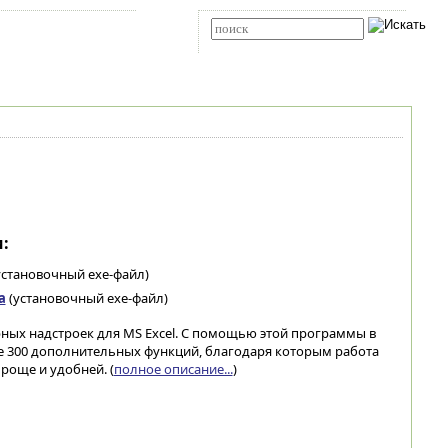
Карта сайта
RSS
Расширенный поиск
:
установочный exe-файл)
а
(установочный exe-файл)
рных надстроек для MS Excel. С помощью этой программы в
 300 дополнительных функций, благодаря которым работа
проще и удобней. (
полное описание...
)