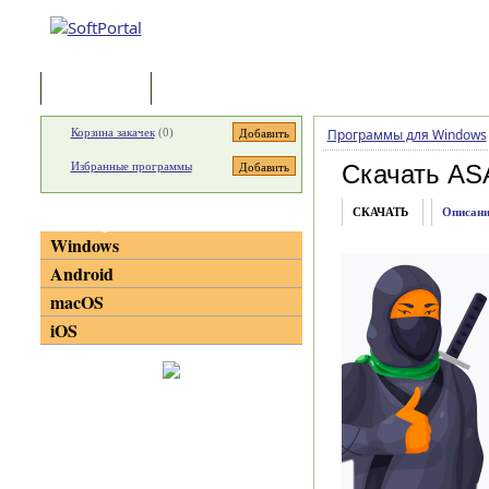
Программы
Статьи
Корзина закачек
(
0
)
Программы для Windows
Избранные программы
Скачать ASAP
СКАЧАТЬ
Описани
Категории
Windows
Android
macOS
iOS